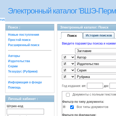
Электронный каталог 'ВШЭ-Перм
rus
Поиск :
Электронный каталог: Поиск
Новые поступления
История поисков
Поиск
Простой поиск
Введите параметры поиска и нажмите
Расширенный поиск
Авторы
Издательства
Серии
Тезаурус (Рубрики)
Информация о фонде
Год издания:
от:
до:
Помощь
Документы с полным текстом
Личный кабинет :
Фильтр по типу документа:
Штрих-код
Все типы документов
Фильтр по филиалам: