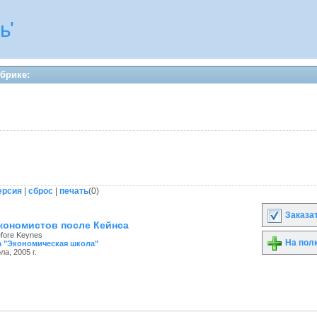
ь'
убрике:
ерсия
|
сброс
|
печать
(
0
)
Заказа
экономистов после Кейнса
efore Keynes
На пол
 "Экономическая школа"
а, 2005 г.