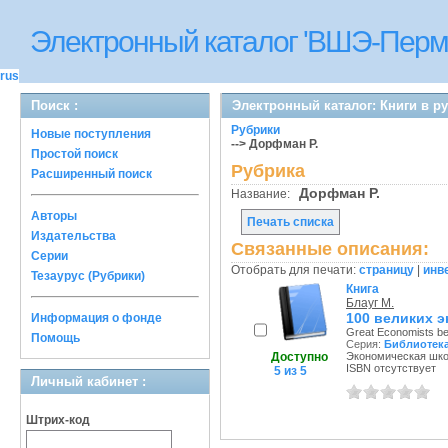
Электронный каталог 'ВШЭ-Перм
rus
Поиск :
Электронный каталог: Книги в р
Рубрики
Новые поступления
--> Дорфман Р.
Простой поиск
Рубрика
Расширенный поиск
Дорфман Р.
Название:
Авторы
Печать списка
Издательства
Связанные описания:
Серии
Отобрать для печати:
страницу
|
инв
Тезаурус (Рубрики)
Книга
Блауг М.
100 великих 
Информация о фонде
Great Economists b
Помощь
Серия:
Библиотека
Доступно
Экономическая школ
ISBN отсутствует
5 из 5
Личный кабинет :
Штрих-код