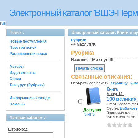
Электронный каталог 'ВШЭ-Перм
rus
Поиск :
Электронный каталог: Книги в р
Рубрики
Новые поступления
--> Махлуп Ф.
Простой поиск
Рубрика
Расширенный поиск
Махлуп Ф.
Название:
Авторы
Печать списка
Издательства
Связанные описания:
Серии
Отобрать для печати:
страницу
|
инв
Тезаурус (Рубрики)
Книга
Блауг М.
Информация о фонде
100 великих
Помощь
Great Economists 
Серия:
Библиоте
Доступно
Экономическая шк
5 из 5
ISBN отсутствует
Личный кабинет :
Штрих-код