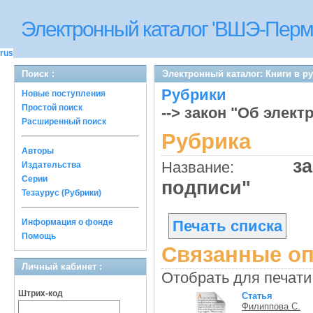
Электронный каталог 'ВШЭ-Перм
rus
Поиск :
Электронный каталог: Книги в р
Рубрики
Новые поступления
Простой поиск
--> закон "Об элек
Расширенный поиск
Рубрика
Авторы
з
Название:
Издательства
Серии
подписи"
Тезаурус (Рубрики)
Информация о фонде
Печать списка
Помощь
Связанные оп
Личный кабинет :
Отобрать для печати
Штрих-код
Статья
Филиппова С.