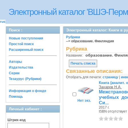
Электронный каталог 'ВШЭ-Перм
rus
Поиск :
Электронный каталог: Книги в р
Рубрики
Новые поступления
--> образование. Финляндия
Простой поиск
Рубрика
Расширенный поиск
образование. Финл
Название:
Авторы
Печать списка
Издательства
Связанные описания:
Серии
Отобрать для печати:
страницу
|
инв
Тезаурус (Рубрики)
Книга (аналит. 
Захаров Н.А.
Информация о фонде
Межстранов
Помощь
учебных до
Нет экз.
Си...
2017 г.
Личный кабинет :
ISBN отсутствует
Штрих-код