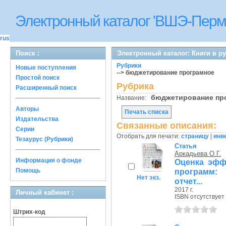
Электронный каталог 'ВШЭ-Перм
rus
Поиск :
Электронный каталог: Книги в р
Рубрики
Новые поступления
--> бюджетирование програмное
Простой поиск
Рубрика
Расширенный поиск
бюджетирование п
Название:
Авторы
Печать списка
Издательства
Связанные описания:
Серии
Отобрать для печати:
страницу
|
инв
Тезаурус (Рубрики)
Статья
Аркадьева О.Г.
Информация о фонде
Оценка эфф
Помощь
программ:
Нет экз.
отчет...
2017 г.
Личный кабинет :
ISBN отсутствует
Штрих-код