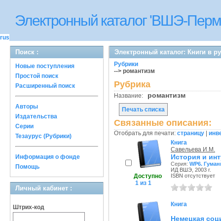
Электронный каталог 'ВШЭ-Перм
rus
Поиск :
Электронный каталог: Книги в р
Рубрики
Новые поступления
--> романтизм
Простой поиск
Рубрика
Расширенный поиск
романтизм
Название:
Авторы
Печать списка
Издательства
Связанные описания:
Серии
Отобрать для печати:
страницу
|
инв
Тезаурус (Рубрики)
Книга
Савельева И.М.
История и инт
Информация о фонде
Серия:
WP6. Гуман
Помощь
ИД ВШЭ, 2003 г.
Доступно
ISBN отсутствует
1 из 1
Личный кабинет :
Книга
Штрих-код
Немецкая соци