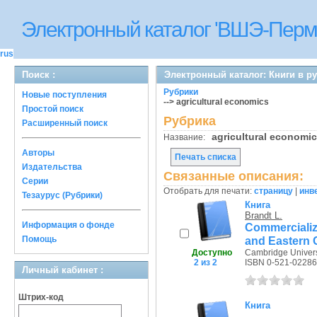
Электронный каталог 'ВШЭ-Перм
rus
Поиск :
Электронный каталог: Книги в р
Рубрики
Новые поступления
--> agricultural economics
Простой поиск
Рубрика
Расширенный поиск
agricultural econom
Название:
Авторы
Печать списка
Издательства
Связанные описания:
Серии
Отобрать для печати:
страницу
|
инв
Тезаурус (Рубрики)
Книга
Brandt L.
Информация о фонде
Commercializ
Помощь
and Eastern 
Доступно
Cambridge Universi
2 из 2
ISBN 0-521-02286
Личный кабинет :
Штрих-код
Книга