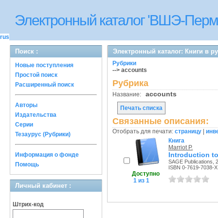
Электронный каталог 'ВШЭ-Перм
rus
Поиск :
Электронный каталог: Книги в р
Рубрики
Новые поступления
--> accounts
Простой поиск
Рубрика
Расширенный поиск
accounts
Название:
Авторы
Печать списка
Издательства
Связанные описания:
Серии
Отобрать для печати:
страницу
|
инв
Тезаурус (Рубрики)
Книга
Marriot P.
Introduction t
Информация о фонде
SAGE Publications, 2
Помощь
ISBN 0-7619-7038-X
Доступно
1 из 1
Личный кабинет :
Штрих-код