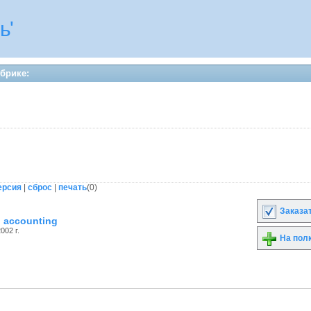
ь'
убрике:
ерсия
|
сброс
|
печать
(
0
)
Заказа
o accounting
002 г.
На пол