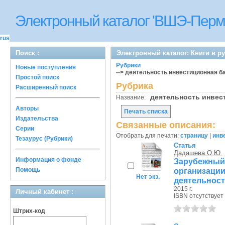
Электронный каталог 'ВШЭ-Перм
rus
Поиск :
Электронный каталог: Книги в р
Рубрики
Новые поступления
--> деятельность инвестиционная б
Простой поиск
Рубрика
Расширенный поиск
деятельность инвес
Название:
Авторы
Печать списка
Издательства
Связанные описания:
Серии
Отобрать для печати:
страницу
|
инв
Тезаурус (Рубрики)
Статья
Дадашева О.Ю.
Информация о фонде
Зарубежный
Помощь
организа
Нет экз.
деятельнос
2015 г.
Личный кабинет :
ISBN отсутствует
Штрих-код