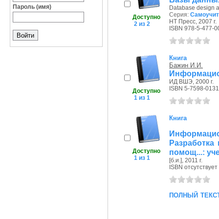
Пароль (имя)
Database design 
Серия:
Самоучит
Доступно
НТ Пресс, 2007 г.
2 из 2
ISBN 978-5-477-0
Книга
Бажин И.И.
Информацио
ИД ВШЭ, 2000 г.
ISBN 5-7598-0131
Доступно
1 из 1
Книга
Информаци
Разработка
Доступно
помощ...: уч
1 из 1
[б.и.], 2011 г.
ISBN отсутствует
полный текс