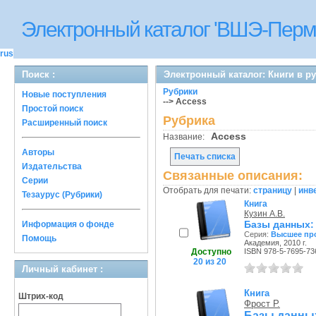
Электронный каталог 'ВШЭ-Перм
rus
Поиск :
Электронный каталог: Книги в р
Рубрики
Новые поступления
--> Access
Простой поиск
Рубрика
Расширенный поиск
Access
Название:
Авторы
Печать списка
Издательства
Связанные описания:
Серии
Отобрать для печати:
страницу
|
инв
Тезаурус (Рубрики)
Книга
Кузин А.В.
Базы данных: 
Информация о фонде
Серия:
Высшее пр
Помощь
Академия, 2010 г.
Доступно
ISBN 978-5-7695-73
20 из 20
Личный кабинет :
Книга
Штрих-код
Фрост Р.
Базы данных