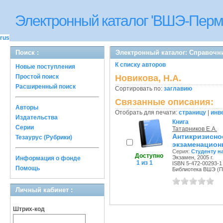
Электронный каталог 'ВШЭ-Перм
rus
Поиск :
Электронный каталог: Справочн
К списку авторов
Новые поступления
Простой поиск
Новикова, Н.А.
Расширенный поиск
Сортировать по:
заглавию
Связанные описания:
Авторы
Отобрать для печати:
страницу
|
инв
Издательства
Книга
Серии
Татарников Е.А.
Антикризис
Тезаурус (Рубрики)
экзаменацион
Серия:
Студенту н
Доступно
Экзамен, 2005 г.
Информация о фонде
1 из 1
ISBN 5-472-00293-1
Помощь
Библиотека ВШЭ (Пе
Личный кабинет :
Штрих-код