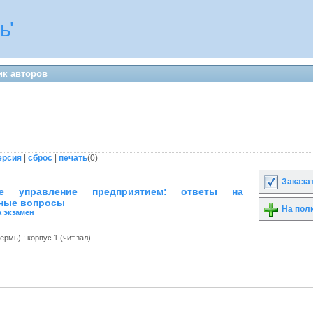
ь'
ик авторов
ерсия
|
сброс
|
печать
(
0
)
Заказа
ное управление предприятием: ответы на
ные вопросы
На пол
а экзамен
рмь) : корпус 1 (чит.зал)