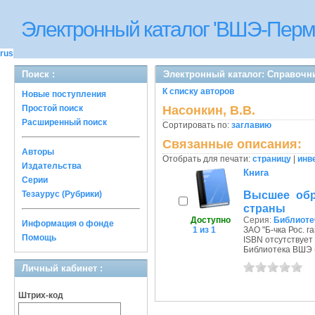
Электронный каталог 'ВШЭ-Перм
rus
Поиск :
Электронный каталог: Справочн
К списку авторов
Новые поступления
Простой поиск
Насонкин, В.В.
Расширенный поиск
Сортировать по:
заглавию
Связанные описания:
Авторы
Отобрать для печати:
страницу
|
инв
Издательства
Книга
Серии
Высшее обр
Тезаурус (Рубрики)
страны
Доступно
Серия:
Библиоте
Информация о фонде
1 из 1
ЗАО "Б-чка Рос. газ
Помощь
ISBN отсутствует
Библиотека ВШЭ (П
Личный кабинет :
Штрих-код