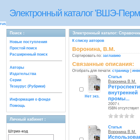
Электронный каталог 'ВШЭ-Перм
rus
Поиск :
Электронный каталог: Справочн
К списку авторов
Новые поступления
Простой поиск
Воронина, В.М.
Расширенный поиск
Сортировать по:
заглавию
Связанные описания:
Авторы
Отобрать для печати:
страницу
|
инв
Издательства
Статья
Серии
Воронина В.М.
Ретроспект
Тезаурус (Рубрики)
внутренней
Нет экз.
промы...
Информация о фонде
2007 г.
Помощь
ISBN отсутствует
Личный кабинет :
Статья
Штрих-код
Воронина В.М.
Использов