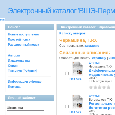
Электронный каталог 'ВШЭ-Перм
rus
Поиск :
Электронный каталог: Справочн
К списку авторов
Новые поступления
Простой поиск
Черкашина, Т.Ю.
Расширенный поиск
Сортировать по:
заглавию
Связанные описания:
Авторы
Отобрать для печати:
страницу
|
инв
Издательства
Статья
Серии
Черкашина Т.Ю.
Дифференц
Тезаурус (Рубрики)
медицинских у
2014 г.
Нет экз.
ISBN отсутствует
Информация о фонде
Помощь
Статья
Личный кабинет :
Богомолова Т.Ю
Региональн
богатства ро
Штрих-код
2015 г.
Нет экз.
ISBN отсутствует