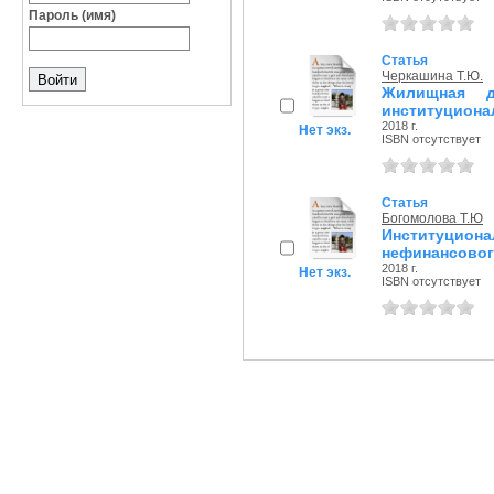
Пароль (имя)
Статья
Черкашина Т.Ю.
Жилищная д
институционал
2018 г.
Нет экз.
ISBN отсутствует
Статья
Богомолова Т.Ю
Институцион
нефинансового
2018 г.
Нет экз.
ISBN отсутствует