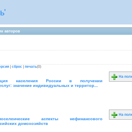
ь'
ик авторов
ерсия
|
сброс
|
печать
(
0
)
На пол
иация населения России в получении
слуг: значение индивидуальных и территор...
На пол
о-поселенческие аспекты нефинансового
ссийских домохозяйств