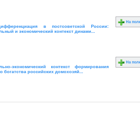
На пол
ифференциация в постсоветской России:
ьный и экономический контекст динами...
На пол
ально-экономический контекст формирования
 богатства российских домохозяй...