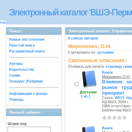
Электронный каталог 'ВШЭ-Перм
rus
Поиск :
Электронный каталог: Справочн
К списку авторов
Новые поступления
Простой поиск
Мироненко, О.Н.
Расширенный поиск
Сортировать по:
заглавию
Связанные описания:
Авторы
Отобрать для печати:
страницу
|
инв
Издательства
Книга
Серии
Мироненко О.Н.
Влияние за
Тезаурус (Рубрики)
рынок труд
Доступно
препринт
Информация о фонде
1 из 1
Серия:
WP15. На
Помощь
ИД ВШЭ, 2009 г.
ISBN отсутствует
Библиотека ВШЭ (П
Личный кабинет :
Штрих-код
Книга