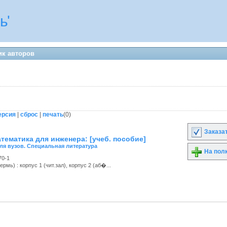
ь'
ик авторов
ерсия
|
сброс
|
печать
(
0
)
Заказа
тематика для инженера: [учеб. пособие]
ля вузов. Специальная литература
На пол
70-1
мь) : корпус 1 (чит.зал), корпус 2 (аб�...