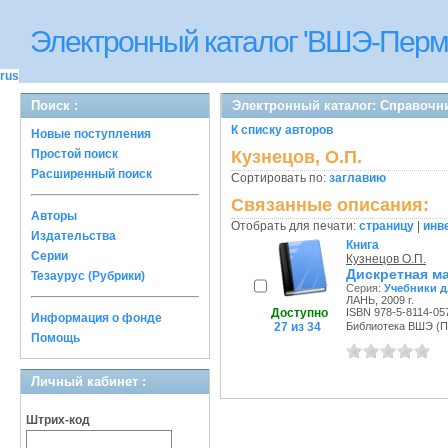
Электронный каталог 'ВШЭ-Перм
rus
Поиск :
Электронный каталог: Справочн
К списку авторов
Новые поступления
Простой поиск
Кузнецов, О.П.
Расширенный поиск
Сортировать по:
заглавию
Связанные описания:
Авторы
Отобрать для печати:
страницу
|
инв
Издательства
Книга
Серии
Кузнецов О.П.
Дискретная ма
Тезаурус (Рубрики)
Серия:
Учебники д
ЛАНЬ, 2009 г.
Доступно
ISBN 978-5-8114-05
Информация о фонде
27 из 34
Библиотека ВШЭ (Пер
Помощь
Личный кабинет :
Штрих-код