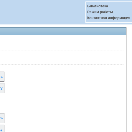
Библиотека
Режим работы
Контактная информация
ть
ку
ть
ку