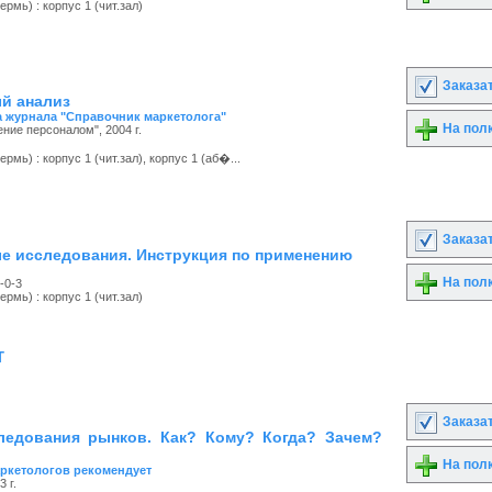
рмь) : корпус 1 (чит.зал)
Заказа
й анализ
 журнала "Справочник маркетолога"
На пол
ение персоналом", 2004 г.
мь) : корпус 1 (чит.зал), корпус 1 (аб�...
Заказа
е исследования. Инструкция по применению
На пол
-0-3
рмь) : корпус 1 (чит.зал)
т
Заказа
ледования рынков. Как? Кому? Когда? Зачем?
На пол
ркетологов рекомендует
 г.