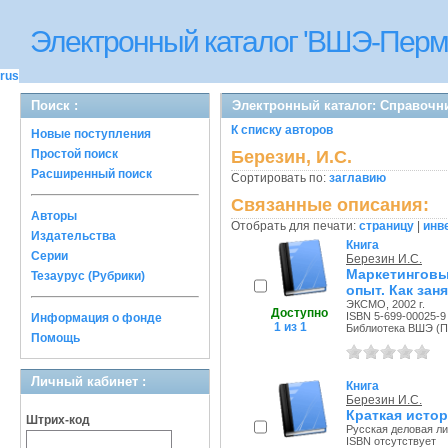
Электронный каталог 'ВШЭ-Перм
rus
Поиск :
Электронный каталог: Справочн
К списку авторов
Новые поступления
Простой поиск
Березин, И.С.
Расширенный поиск
Сортировать по:
заглавию
Связанные описания:
Авторы
Отобрать для печати:
страницу
|
инв
Издательства
Книга
Серии
Березин И.С.
Маркетинговы
Тезаурус (Рубрики)
опыт. Как зан
ЭКСМО, 2002 г.
Доступно
ISBN 5-699-00025-9
Информация о фонде
1 из 1
Библиотека ВШЭ (Пе
Помощь
Личный кабинет :
Книга
Березин И.С.
Краткая истор
Штрих-код
Русская деловая лит
ISBN отсутствует