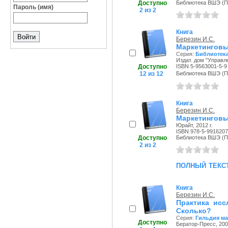
Доступно
Библиотека ВШЭ (Пе
Пароль (имя)
2 из 2
Книга
Березин И.С.
Маркетинговы
Серия:
Библиотека
Издат. дом "Управл
Доступно
ISBN 5-9563001-5-9
12 из 12
Библиотека ВШЭ (Пер
Книга
Березин И.С.
Маркетинговы
Юрайт, 2012 г.
ISBN 978-5-9916207
Доступно
Библиотека ВШЭ (Пе
2 из 2
полный текс
Книга
Березин И.С.
Практика исс
Сколько?
Серия:
Гильдия ма
Доступно
Бератор-Пресс, 2003