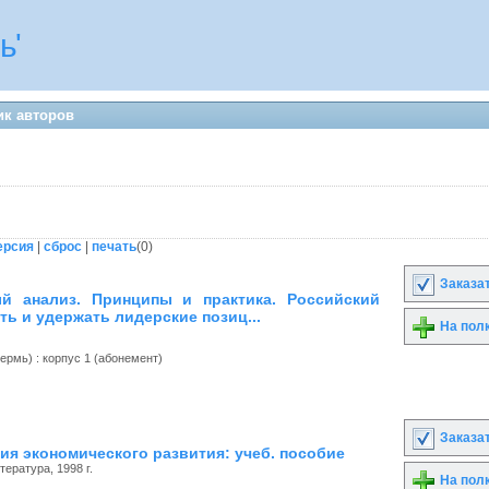
ь'
ик авторов
ерсия
|
сброс
|
печать
(
0
)
Заказа
й анализ. Принципы и практика. Российский
ять и удержать лидерские позиц...
На пол
рмь) : корпус 1 (абонемент)
Заказа
ия экономического развития: учеб. пособие
ература, 1998 г.
На пол