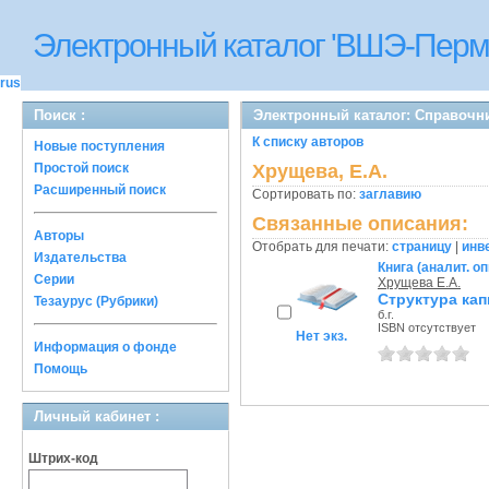
Электронный каталог 'ВШЭ-Перм
rus
Поиск :
Электронный каталог: Справочн
К списку авторов
Новые поступления
Простой поиск
Хрущева, Е.А.
Расширенный поиск
Сортировать по:
заглавию
Связанные описания:
Авторы
Отобрать для печати:
страницу
|
инв
Издательства
Книга (аналит. о
Серии
Хрущева Е.А.
Структура кап
Тезаурус (Рубрики)
б.г.
ISBN отсутствует
Нет экз.
Информация о фонде
Помощь
Личный кабинет :
Штрих-код