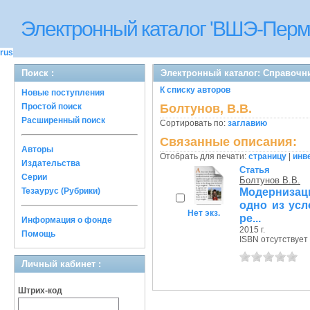
Электронный каталог 'ВШЭ-Перм
rus
Поиск :
Электронный каталог: Справочн
К списку авторов
Новые поступления
Простой поиск
Болтунов, В.В.
Расширенный поиск
Сортировать по:
заглавию
Связанные описания:
Авторы
Отобрать для печати:
страницу
|
инв
Издательства
Статья
Серии
Болтунов В.В.
Модерниза
Тезаурус (Рубрики)
одно из усл
Нет экз.
ре...
Информация о фонде
2015 г.
Помощь
ISBN отсутствует
Личный кабинет :
Штрих-код