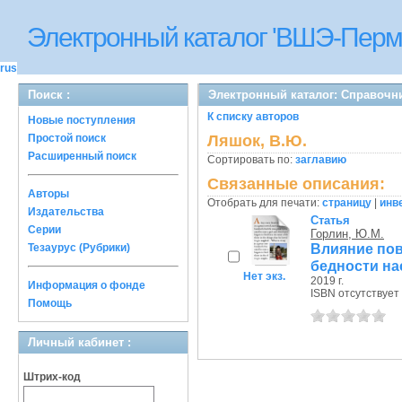
Электронный каталог 'ВШЭ-Перм
rus
Поиск :
Электронный каталог: Справочн
К списку авторов
Новые поступления
Простой поиск
Ляшок, В.Ю.
Расширенный поиск
Сортировать по:
заглавию
Связанные описания:
Авторы
Отобрать для печати:
страницу
|
инв
Издательства
Статья
Серии
Горлин, Ю.М.
Влияние пов
Тезаурус (Рубрики)
бедности н
Нет экз.
2019 г.
Информация о фонде
ISBN отсутствует
Помощь
Личный кабинет :
Штрих-код