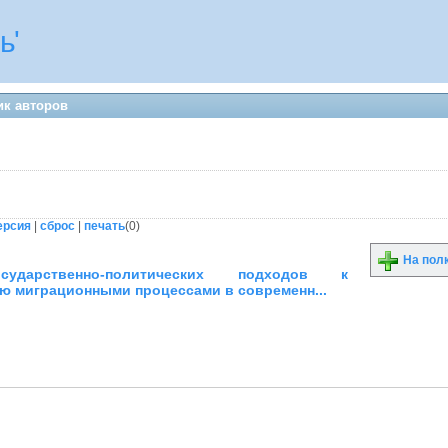
ь'
ик авторов
ерсия
|
сброс
|
печать
(
0
)
На пол
сударственно-политических подходов к
ю миграционными процессами в современн...