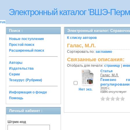
Электронный каталог 'ВШЭ-Перм
rus
Поиск :
Электронный каталог: Справочн
К списку авторов
Новые поступления
Простой поиск
Галас, М.Л.
Расширенный поиск
Сортировать по:
заглавию
Связанные описания:
Авторы
Отобрать для печати:
страницу
|
инв
Издательства
Статья
Серии
Галас, М.Л.
Генезис го
Тезаурус (Рубрики)
регулировани
2020 г.
Нет экз.
ISBN отсутствует
Информация о фонде
Помощь
Личный кабинет :
Штрих-код