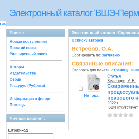
Электронный каталог 'ВШЭ-Перм
rus
Поиск :
Электронный каталог: Справочн
К списку авторов
Новые поступления
Простой поиск
Ястребов, О.А.
Расширенный поиск
Сортировать по:
заглавию
Связанные описания:
Авторы
Отобрать для печати:
страницу
|
инв
Издательства
Статья
Серии
Зеленцов, А.Б.
Совреме
Тезаурус (Рубрики)
процессуаль
Нет экз.
правового ис
Информация о фонде
2022 г.
Помощь
ISBN отсутствует
Личный кабинет :
Штрих-код