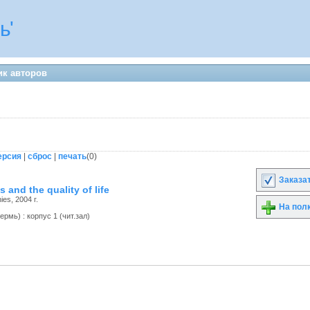
ь'
ик авторов
ерсия
|
сброс
|
печать
(
0
)
Заказа
 and the quality of life
es, 2004 г.
На пол
рмь) : корпус 1 (чит.зал)