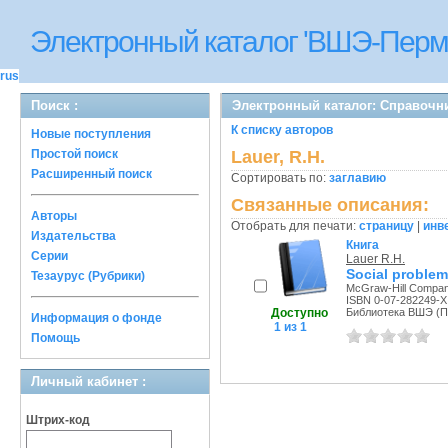
Электронный каталог 'ВШЭ-Перм
rus
Поиск :
Электронный каталог: Справочн
К списку авторов
Новые поступления
Простой поиск
Lauer, R.H.
Расширенный поиск
Сортировать по:
заглавию
Связанные описания:
Авторы
Отобрать для печати:
страницу
|
инв
Издательства
Книга
Серии
Lauer R.H.
Social problems
Тезаурус (Рубрики)
McGraw-Hill Compani
ISBN 0-07-282249-X
Доступно
Библиотека ВШЭ (Пе
Информация о фонде
1 из 1
Помощь
Личный кабинет :
Штрих-код