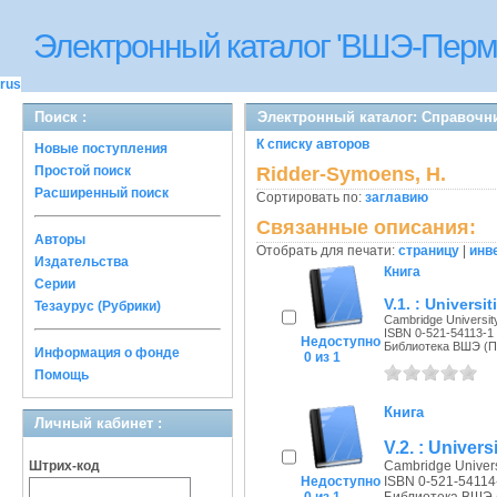
Электронный каталог 'ВШЭ-Перм
rus
Поиск :
Электронный каталог: Справочн
К списку авторов
Новые поступления
Простой поиск
Ridder-Symoens, H.
Расширенный поиск
Сортировать по:
заглавию
Связанные описания:
Авторы
Отобрать для печати:
страницу
|
инв
Издательства
Книга
Серии
V.1. : Universi
Тезаурус (Рубрики)
Cambridge University
ISBN 0-521-54113-1
Недоступно
Библиотека ВШЭ (Пе
Информация о фонде
0 из 1
Помощь
Книга
Личный кабинет :
V.2. : Univer
Штрих-код
Cambridge Universi
Недоступно
ISBN 0-521-54114