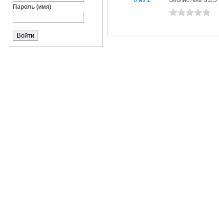
0 из 1
Библиотека ВШЭ (П
Пароль (имя)