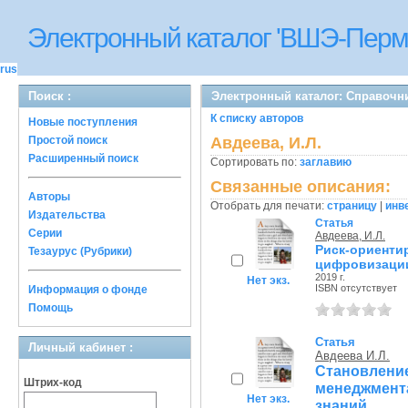
Электронный каталог 'ВШЭ-Перм
rus
Поиск :
Электронный каталог: Справочн
К списку авторов
Новые поступления
Простой поиск
Авдеева, И.Л.
Расширенный поиск
Сортировать по:
заглавию
Связанные описания:
Авторы
Отобрать для печати:
страницу
|
инв
Издательства
Статья
Серии
Авдеева, И.Л.
Риск-ориент
Тезаурус (Рубрики)
цифровизаци
2019 г.
Нет экз.
ISBN отсутствует
Информация о фонде
Помощь
Статья
Личный кабинет :
Авдеева И.Л.
Становлен
Штрих-код
менеджмен
Нет экз.
знаний