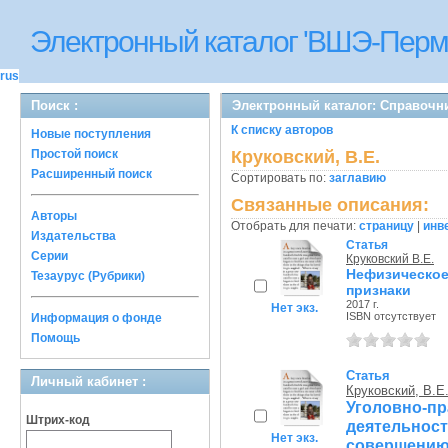
Электронный каталог 'ВШЭ-Перм
rus
Поиск :
Электронный каталог: Справочн
К списку авторов
Новые поступления
Простой поиск
Круковский, В.Е.
Расширенный поиск
Сортировать по:
заглавию
Связанные описания:
Авторы
Отобрать для печати:
страницу
|
инв
Издательства
Статья
Серии
Круковский В.Е.
Нефизическо
Тезаурус (Рубрики)
признаки
2017 г.
Нет экз.
ISBN отсутствует
Информация о фонде
Помощь
Статья
Личный кабинет :
Круковский, В.Е
Уголовно-
Штрих-код
деятельно
Нет экз.
совершению 