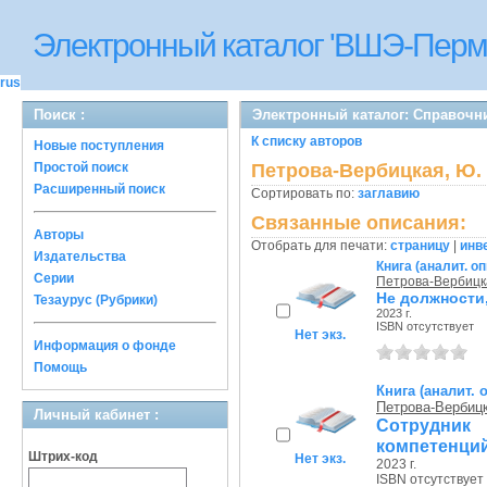
Электронный каталог 'ВШЭ-Перм
rus
Поиск :
Электронный каталог: Справочн
К списку авторов
Новые поступления
Простой поиск
Петрова-Вербицкая, Ю.
Расширенный поиск
Сортировать по:
заглавию
Связанные описания:
Авторы
Отобрать для печати:
страницу
|
инв
Издательства
Книга (аналит. о
Серии
Петрова-Вербицк
Не должности,
Тезаурус (Рубрики)
2023 г.
ISBN отсутствует
Нет экз.
Информация о фонде
Помощь
Книга (аналит. 
Петрова-Вербиц
Личный кабинет :
Сотрудник 
компетенци
Штрих-код
Нет экз.
2023 г.
ISBN отсутствует