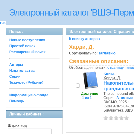
Электронный каталог 'ВШЭ-Перм
rus
Поиск :
Электронный каталог: Справочн
К списку авторов
Новые поступления
Простой поиск
Харди, Д.
Расширенный поиск
Сортировать по:
заглавию
Связанные описания:
Авторы
Отобрать для печати:
страницу
|
инв
Издательства
Книга
Серии
Харди, Д.
Накопитель
Тезаурус (Рубрики)
грандиозным 
Доступно
The compound effe
Информация о фонде
1 из 1
Серия:
Атомные 
Помощь
ЭКСМО, 2025 г.
ISBN 978-5-04-19
Библиотека ВШЭ (П
Личный кабинет :
Штрих-код