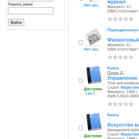
журнал
Пароль (имя)
Нет экз.
Финпресс, б.г.
ISBN отсутствует
Периодическое
Финансовый 
Финпресс, б.г.
Нет экз.
ISBN отсутствует
Книга
Олкок Д.
Управление в
Тime and worklo
Серия:
Маркетин
Доступно
Финпресс, 1998 г.
1 из 1
ISBN 5-8001-0005
Книга
Искусство ме
Management skills
Серия:
Маркетин
Доступно
Финпресс, 1998 г.