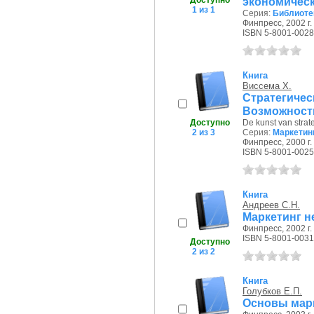
Доступно
экономическо
1 из 1
Серия:
Библиоте
Финпресс, 2002 г.
ISBN 5-8001-0028
Книга
Виссема Х.
Стратегиче
Возможности
Доступно
De kunst van stra
2 из 3
Серия:
Маркетин
Финпресс, 2000 г.
ISBN 5-8001-0025
Книга
Андреев С.Н.
Маркетинг н
Финпресс, 2002 г.
ISBN 5-8001-0031
Доступно
2 из 2
Книга
Голубков Е.П.
Основы марк