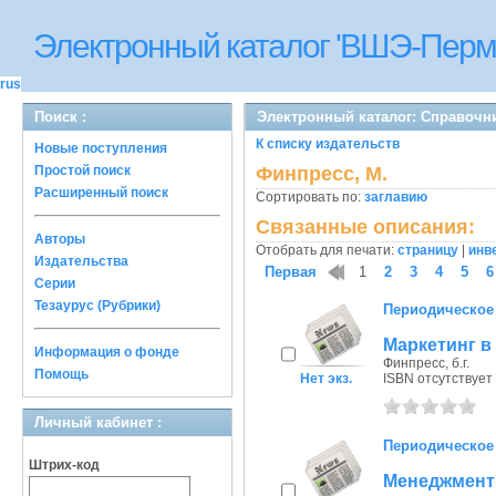
Электронный каталог 'ВШЭ-Перм
rus
Поиск :
Электронный каталог: Справочн
К списку издательств
Новые поступления
Простой поиск
Финпресс, М.
Расширенный поиск
Сортировать по:
заглавию
Связанные описания:
Авторы
Отобрать для печати:
страницу
|
инв
Издательства
Первая
1
2
3
4
5
6
Серии
Тезаурус (Рубрики)
Периодическое
Маркетинг в 
Информация о фонде
Финпресс, б.г.
Помощь
Нет экз.
ISBN отсутствует
Личный кабинет :
Периодическое
Штрих-код
Менеджмент