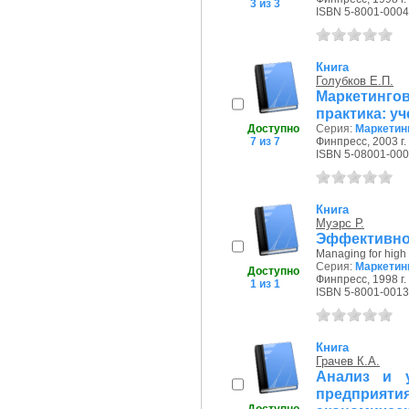
3 из 3
ISBN 5-8001-0004
Книга
Голубков Е.П.
Маркетингов
практика: у
Доступно
Серия:
Маркетин
7 из 7
Финпресс, 2003 г.
ISBN 5-08001-000
Книга
Муэрс Р.
Эффективное
Managing for high
Серия:
Маркетин
Доступно
Финпресс, 1998 г.
1 из 1
ISBN 5-8001-0013
Книга
Грачев К.А.
Анализ и 
предприя