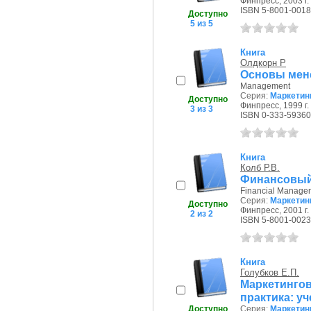
Финпресс, 2003 г.
ISBN 5-8001-0018
Доступно
5 из 5
Книга
Олдкорн Р
Основы мен
Management
Серия:
Маркетин
Доступно
Финпресс, 1999 г.
3 из 3
ISBN 0-333-59360
Книга
Колб Р.В.
Финансовый м
Financial Manage
Серия:
Маркетин
Доступно
Финпресс, 2001 г.
2 из 2
ISBN 5-8001-0023
Книга
Голубков Е.П.
Маркетингов
практика: у
Доступно
Серия:
Маркетин