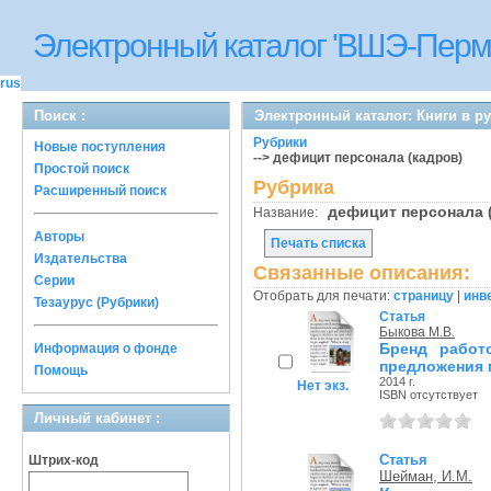
Электронный каталог 'ВШЭ-Перм
rus
Поиск :
Электронный каталог: Книги в р
Рубрики
Новые поступления
--> дефицит персонала (кадров)
Простой поиск
Рубрика
Расширенный поиск
дефицит персонала 
Название:
Авторы
Печать списка
Издательства
Связанные описания:
Серии
Отобрать для печати:
страницу
|
инв
Тезаурус (Рубрики)
Статья
Быкова М.В.
Бренд работ
Информация о фонде
предложения 
Помощь
2014 г.
Нет экз.
ISBN отсутствует
Личный кабинет :
Статья
Штрих-код
Шейман, И.М.