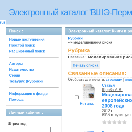
Электронный каталог 'ВШЭ-Перм
rus
Поиск :
Электронный каталог: Книги в р
Рубрики
Новые поступления
--> моделирования риска
Простой поиск
Рубрика
Расширенный поиск
моделирования ри
Название:
Авторы
Печать списка
Издательства
Связанные описания:
Серии
Отобрать для печати:
страницу
|
инв
Тезаурус (Рубрики)
Статья
Щерба А.В.
Информация о фонде
Моделиров
Помощь
европейски
Нет экз.
2008 года
2012 г.
Личный кабинет :
ISBN отсутствует
Штрих-код