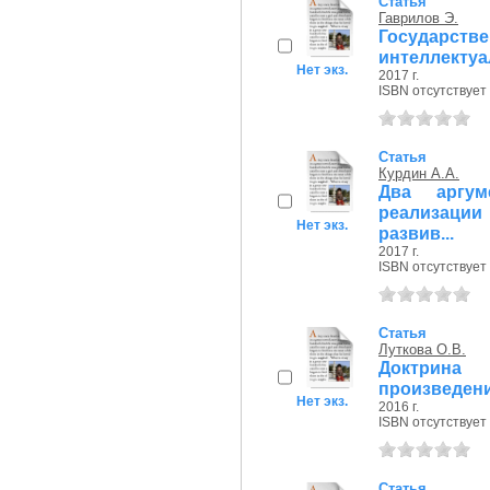
Статья
Гаврилов Э.
Государств
интеллектуал
Нет экз.
2017 г.
ISBN отсутствует
Статья
Курдин А.А.
Два аргум
реализации
Нет экз.
развив...
2017 г.
ISBN отсутствует
Статья
Луткова О.В.
Доктрина
произведен
Нет экз.
2016 г.
ISBN отсутствует
Статья