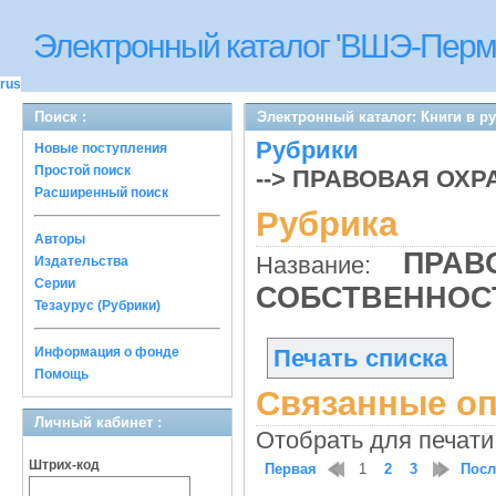
Электронный каталог 'ВШЭ-Перм
rus
Поиск :
Электронный каталог: Книги в р
Рубрики
Новые поступления
Простой поиск
--> ПРАВОВАЯ ОХ
Расширенный поиск
Рубрика
Авторы
ПРАВ
Название:
Издательства
Серии
СОБСТВЕННО
Тезаурус (Рубрики)
Информация о фонде
Печать списка
Помощь
Связанные оп
Личный кабинет :
Отобрать для печати
Штрих-код
Первая
1
2
3
Посл