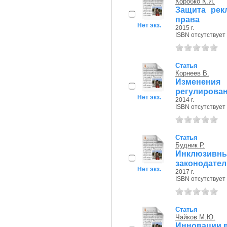
Коробко К.И.
Защита рек
права
Нет экз.
2015 г.
ISBN отсутствует
Статья
Корнеев В.
Изменения
регулирован
Нет экз.
2014 г.
ISBN отсутствует
Статья
Будник Р.
Инклюзив
законодател
Нет экз.
2017 г.
ISBN отсутствует
Статья
Чайков М.Ю.
Инновации в