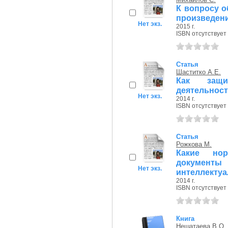
К вопросу о
произведен
Нет экз.
2015 г.
ISBN отсутствует
Статья
Шаститко А.Е.
Как защит
деятельнос
Нет экз.
2014 г.
ISBN отсутствует
Статья
Рожкова М.
Какие нор
документ
Нет экз.
интеллектуал
2014 г.
ISBN отсутствует
Книга
Нешатаева В.О.