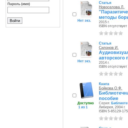
Статья
Пароль (имя)
Новоселова Л.
"Паразитиче
методы бор
Нет экз.
2015 г.
ISBN отсутствует
Статья
Силонов И.
Аудиовизу
авторского 
Нет экз.
2014 г.
ISBN отсутствует
Книга
Бойкова О.Ф.
Библиотечная
пособие
Доступно
Серия:
Библиоте
1 из 1
Либерея, 2004 г.
ISBN 5-85129-175