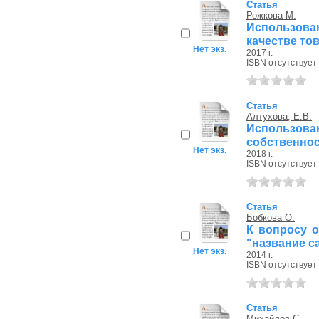
Статья
Рожкова М.
Использова
качестве то
Нет экз.
2017 г.
ISBN отсутствует
Статья
Алтухова, Е.В.
Использо
собственнос
Нет экз.
2018 г.
ISBN отсутствует
Статья
Бобкова О.
К вопросу 
"название с
Нет экз.
2014 г.
ISBN отсутствует
Статья
Михайлов С.