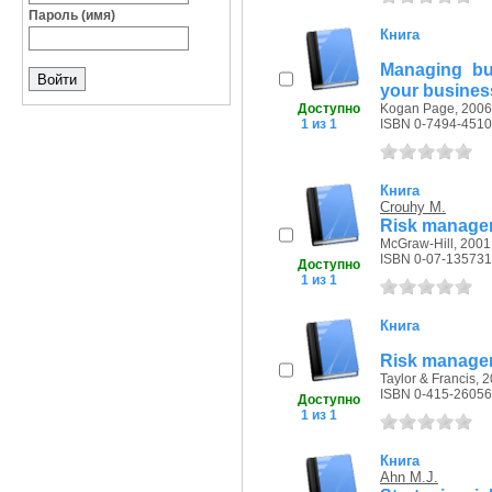
Пароль (имя)
Книга
Managing bus
your busines
Доступно
Kogan Page, 2006 
1 из 1
ISBN 0-7494-4510
Книга
Crouhy M.
Risk manage
McGraw-Hill, 2001 
ISBN 0-07-135731
Доступно
1 из 1
Книга
Risk managem
Taylor & Francis, 2
ISBN 0-415-26056
Доступно
1 из 1
Книга
Ahn M.J.