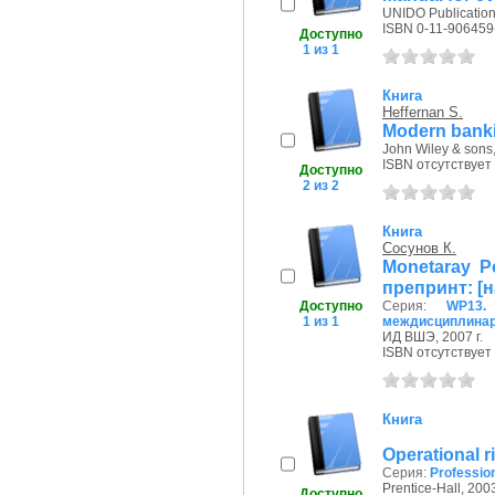
UNIDO Publication,
ISBN 0-11-906459
Доступно
1 из 1
Книга
Heffernan S.
Modern banki
John Wiley & sons,
ISBN отсутствует
Доступно
2 из 2
Книга
Сосунов К.
Monetaray P
препринт: [на
Доступно
Серия:
WP13.
1 из 1
междисциплинар
ИД ВШЭ, 2007 г.
ISBN отсутствует
Книга
Operational 
Серия:
Profession
Prentice-Hall, 2003
Доступно