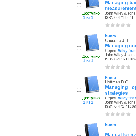
Managing bank
measuremen
Доступно
John Wiley & sons,
1 из 1
ISBN 0-471-96116
Книга
Caouette J.B.
Managing cred
Серия:
Wiley fron
John Wiley & sons,
Доступно
ISBN 0-471-11189
1 из 1
Книга
Hoffman D.G.
Managing op
strategies
Доступно
Серия:
Wiley fina
1 из 1
John Wiley & sons,
ISBN 0-471-41268
Книга
Manual for ev