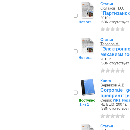
Статья
Облаков П.О.
"Партизанск
2010 г.
Нет экз.
ISBN отсутствует
Статья
Тарасов А.
"Электрон
механизм го
Нет экз.
2013 г.
ISBN отсутствует
Книга
Верников А.В.
Corporate g
препринт: [на
Доступно
Серия:
WP1. Инс
1 из 1
ИД ВШЭ, 2007 г.
ISBN отсутствует
Статья