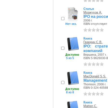
Статья
Мозжухов А.
IPO на росс
2006 г.
Нет экз.
ISBN отсутствует
Книга
Гвардин С.В.
IPO: страт
компаний
Доступно
Вершина, 2007 г.
5 из 5
ISBN 5-9626030-8
Книга
MacDonald S.S.
Management 
Thomson, 2006 г.
ISBN 0-324-40588
Доступно
8 из 8
Книга
Matten C.