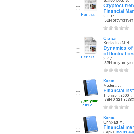
Saksonova, S.
Cryptocurren
Financial Mar
Нет экз.
2019 г.
ISBN отсутствует
Статья
Koniagina M.N
Dynamics of 
of fluctuation
Нет экз.
2017 г.
ISBN отсутствует
Книга
Madura J.
Financial ins
Thomson, 2006 г.
ISBN 0-324-32383
Доступно
2 из 2
Книга
Grinblatt M.
Financial mar
Серия:
McGraw-Hil