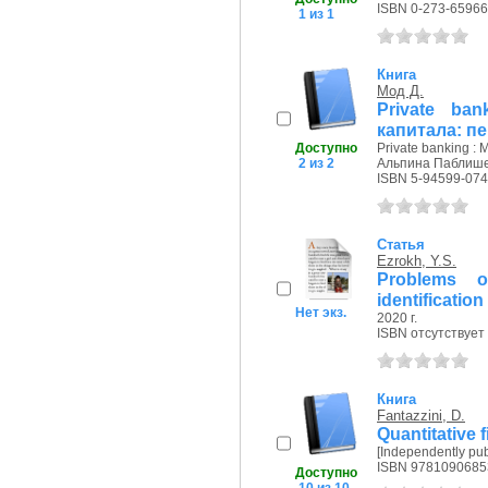
ISBN 0-273-65966
1 из 1
Книга
Мод Д.
Private ba
капитала: пер
Доступно
Private banking : 
2 из 2
Альпина Паблишер
ISBN 5-94599-074
Статья
Ezrokh, Y.S.
Problems o
identification
Нет экз.
2020 г.
ISBN отсутствует
Книга
Fantazzini, D.
Quantitative 
[Independently pub
ISBN 9781090685
Доступно