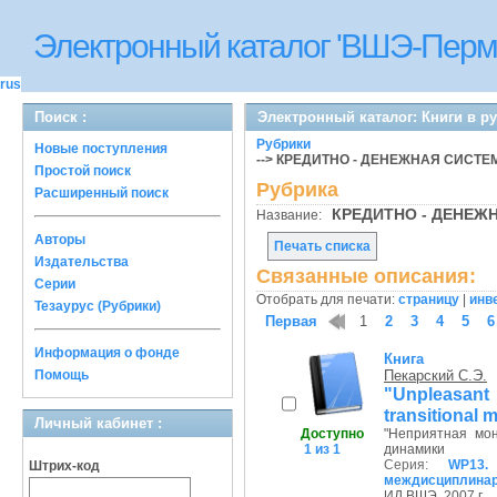
Электронный каталог 'ВШЭ-Перм
rus
Поиск :
Электронный каталог: Книги в р
Рубрики
Новые поступления
--> КРЕДИТНО - ДЕНЕЖНАЯ СИСТЕ
Простой поиск
Рубрика
Расширенный поиск
КРЕДИТНО - ДЕНЕ
Название:
Авторы
Печать списка
Издательства
Связанные описания:
Серии
Отобрать для печати:
страницу
|
инв
Тезаурус (Рубрики)
Первая
1
2
3
4
5
6
Информация о фонде
Книга
Помощь
Пекарский С.Э.
"Unpleasant m
transitional 
Личный кабинет :
Доступно
"Неприятная мо
1 из 1
динамики
Серия:
WP13.
Штрих-код
междисциплинар
ИД ВШЭ, 2007 г.