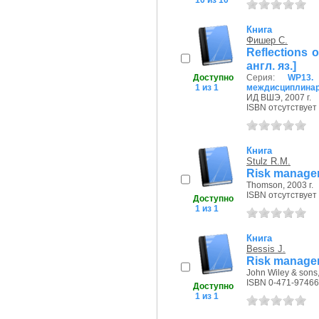
10 из 10
Книга
Фишер С.
Reflections 
англ. яз.]
Доступно
Серия:
WP13.
1 из 1
междисциплинар
ИД ВШЭ, 2007 г.
ISBN отсутствует
Книга
Stulz R.M.
Risk managem
Thomson, 2003 г.
ISBN отсутствует
Доступно
1 из 1
Книга
Bessis J.
Risk managem
John Wiley & sons,
ISBN 0-471-97466
Доступно
1 из 1