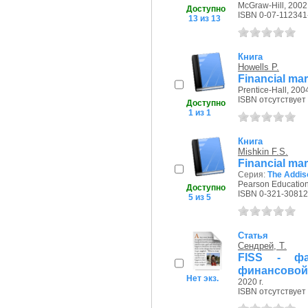
McGraw-Hill, 2002 
Доступно
ISBN 0-07-112341
13 из 13
Книга
Howells P.
Financial mar
Prentice-Hall, 2004
ISBN отсутствует
Доступно
1 из 1
Книга
Mishkin F.S.
Financial mar
Серия:
The Addis
Pearson Education
Доступно
ISBN 0-321-30812
5 из 5
Статья
Сендрей, Т.
FISS - фа
финансовой
Нет экз.
2020 г.
ISBN отсутствует