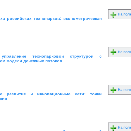
На пол
ха российских технопарков: эконометрическая
На пол
 управление технопарковой структурой с
ем модели денежных потоков
На пол
ое развитие и инновационные сети: точки
ния
На пол