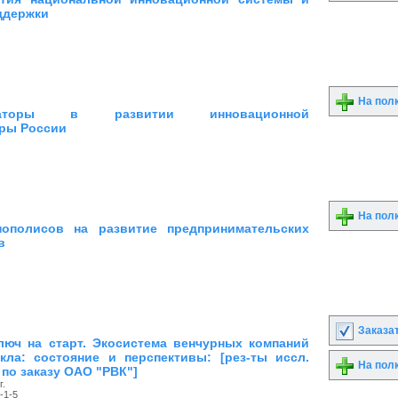
оддержки
На пол
кубаторы в развитии инновационной
ры России
На пол
нополисов на развитие предпринимательских
в
Заказа
люч на старт. Экосистема венчурных компаний
кла: состояние и перспективы: [рез-ты иссл.
На пол
по заказу ОАО "РВК"]
г.
-1-5