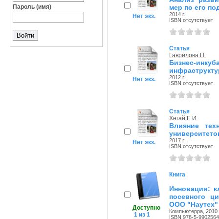
Пароль (имя)
мер по его п
2014 г.
Нет экз.
ISBN отсутствует
Статья
Гаврилова Н.
Бизнес-ин
инфраструкту
2012 г.
Нет экз.
ISBN отсутствует
Статья
Хегай Е.И.
Влияние тех
университето
2017 г.
Нет экз.
ISBN отсутствует
Книга
Инновации: к
посевного ци
ООО "Наутех" 
Доступно
Компьютерра, 2010 
1 из 1
ISBN 978-5-9902564