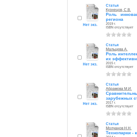
Статья
Кузнецов, С.В.
Роль иннова
региона
2019 г.
Нет экз.
ISBN отсутствует
Статья
Мальцева А.
Роль интелле
их эффективн
2015 г.
Нет экз.
ISBN отсутствует
Статья
Абрамова М.И.
Сравнител
зарубежных с
2017 г.
Нет экз.
ISBN отсутствует
Статья
Молчанов Н.Н.
Технопарки - 