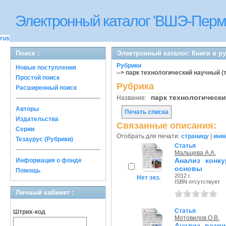
Электронный каталог 'ВШЭ-Перм
rus
Поиск :
Электронный каталог: Книги в р
Рубрики
Новые поступления
--> парк технологический научный (
Простой поиск
Рубрика
Расширенный поиск
парк технологическ
Название:
Авторы
Печать списка
Издательства
Связанные описания:
Серии
Отобрать для печати:
страницу
|
инв
Тезаурус (Рубрики)
Статья
Мальцева А.А.
Анализ конку
Информация о фонде
основы
Помощь
2012 г.
Нет экз.
ISBN отсутствует
Личный кабинет :
Статья
Штрих-код
Мотовилов О.В.
Анализ разв