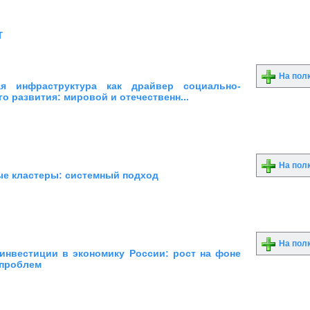
т
На пол
ая инфраструктура как драйвер социально-
о развития: мировой и отечественн...
На пол
е кластеры: системный подход
На пол
инвестиции в экономику России: рост на фоне
 проблем