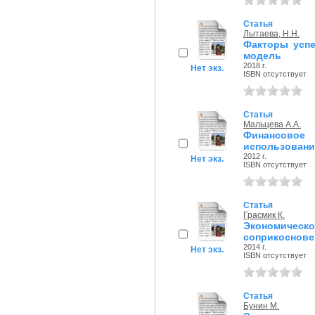
Статья
Лытаева, Н.Н.
Факторы успе
модель
2018 г.
Нет экз.
ISBN отсутствует
Статья
Мальцева А.А.
Финансовое
использовани
2012 г.
Нет экз.
ISBN отсутствует
Статья
Грасмик К.
Экономическ
соприкоснове
2014 г.
Нет экз.
ISBN отсутствует
Статья
Бунин М.