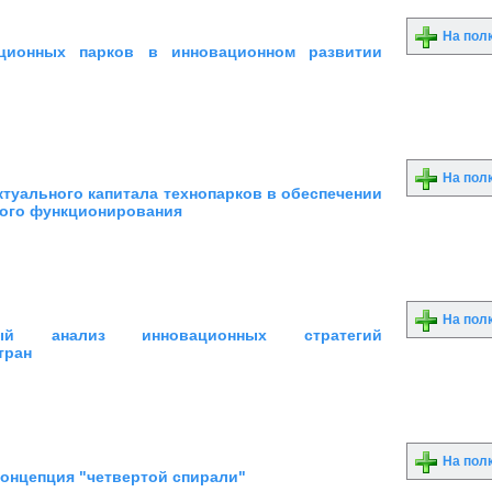
На пол
ционных парков в инновационном развитии
На пол
ктуального капитала технопарков в обеспечении
ого функционирования
На пол
ьный анализ инновационных стратегий
тран
На пол
концепция "четвертой спирали"