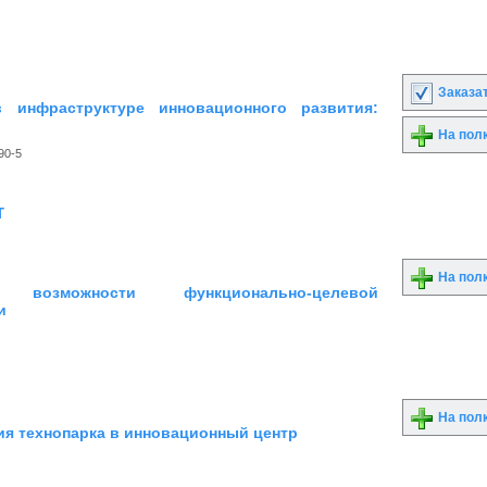
Заказа
в инфраструктуре инновационного развития:
На пол
90-5
т
На пол
: возможности функционально-целевой
и
На пол
я технопарка в инновационный центр