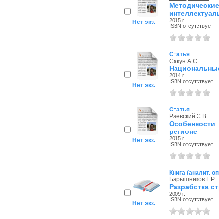
Методичес
интеллектуал
2015 г.
Нет экз.
ISBN отсутствует
Статья
Сакун А.С.
Национальные
2014 г.
ISBN отсутствует
Нет экз.
Статья
Раевский С.В.
Особенности
регионе
2015 г.
Нет экз.
ISBN отсутствует
Книга (аналит. о
Барышников Г.Р.
Разработка с
2009 г.
ISBN отсутствует
Нет экз.