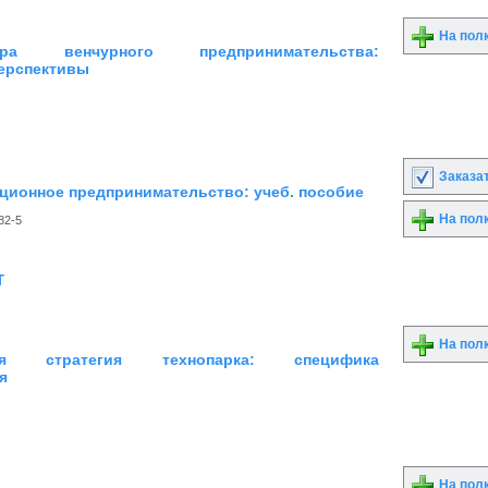
На пол
тура венчурного предпринимательства:
перспективы
Заказа
ционное предпринимательство: учеб. пособие
На пол
82-5
т
На пол
вая стратегия технопарка: специфика
я
На пол