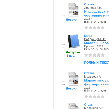
Статья
Леонова Т.Н.
Инфраструк
состояние и 
2013 г.
Нет экз.
ISBN отсутствует
Книга
Валдайцев С.В.
Малое иннова
Проспект, 2013 г.
ISBN 978-5-392-099
Доступно
1 из 1
полный текс
Статья
Мальцева А.
Маркетинго
формировани
2012 г.
Нет экз.
ISBN отсутствует
Статья
Мальцева А.А.