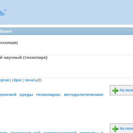
ь'
убрике:
технопарк)
ий научный (технопарк)
ерсия
|
сброс
|
печать
(
0
)
На пол
рентной среды технопарка: методологические
На пол
ития национальной инновационной системы и