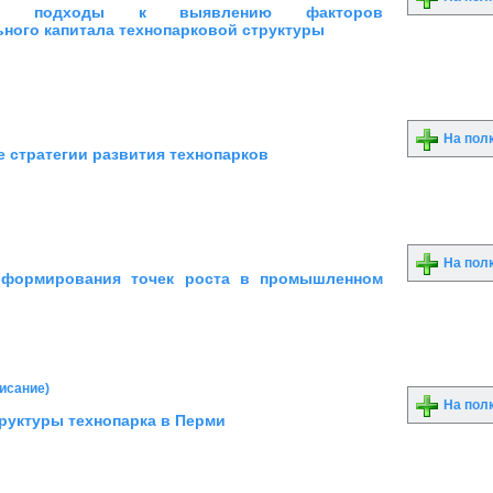
кие подходы к выявлению факторов
ьного капитала технопарковой структуры
На пол
 стратегии развития технопарков
На пол
 формирования точек роста в промышленном
писание)
На пол
труктуры технопарка в Перми