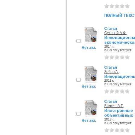
полный текс
Статья
Суховей А.Ф.
Инновационн
экономическог
2014 г.
Нет экз.
ISBN отсутствует
Статья
Зобов А.
Инновационны
2011 г.
ISBN отсутствует
Нет экз.
Статья
Вялкин А.Г.
Иностранные 
объективных
2017 г.
Нет экз.
ISBN отсутствует