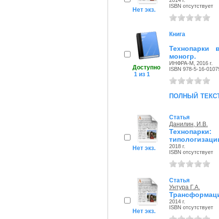
2014 г.
ISBN отсутствует
Нет экз.
Книга
Технопарки 
моногр.
ИНФРА-М, 2016 г.
Доступно
ISBN 978-5-16-0107
1 из 1
полный текс
Статья
Данилин, И.В.
Технопарки
типологизаци
2018 г.
Нет экз.
ISBN отсутствует
Статья
Унтура Г.А.
Трансформаци
2014 г.
ISBN отсутствует
Нет экз.