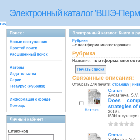
Электронный каталог 'ВШЭ-Перм
rus
Поиск :
Электронный каталог: Книги в р
Рубрики
Новые поступления
--> платформа многосторонная
Простой поиск
Рубрика
Расширенный поиск
платформа многост
Название:
Авторы
Печать списка
Издательства
Связанные описания:
Серии
Отобрать для печати:
страницу
|
инв
Тезаурус (Рубрики)
Статья
Avdasheva, S.V.
Информация о фонде
Does compe
Помощь
strategies of 
Нет экз.
2019 г.
ISBN отсутствует
Личный кабинет :
Штрих-код
Статья
Yablonsky, S.A.