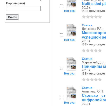
Nulti-sided p
Пароль (имя)
2019 г.
Нет экз.
ISBN отсутствует
Статья
Долженко Р.А.
Многосторон
успешной ре
Нет экз.
2015 г.
ISBN отсутствует
Статья
Муравский Д.В.
Принципы м
2015 г.
Нет экз.
ISBN отсутствует
Статья
Антипина, О.Н.
Сколько с
цифровой э
Нет экз.
2019 г.