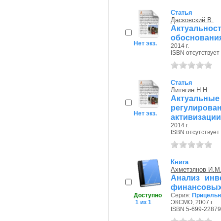
Статья
Дасковский В.
Актуальнос
обосновани
Нет экз.
2014 г.
ISBN отсутствует
Статья
Литягин Н.Н.
Актуальн
регулирова
Нет экз.
активизации 
2014 г.
ISBN отсутствует
Книга
Ахметзянов И.М
Анализ инв
финансовых
Доступно
Серия:
Прицель
1 из 1
ЭКСМО, 2007 г.
ISBN 5-699-22879