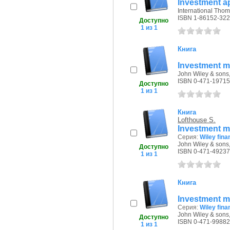
Investment ap
International Thom
ISBN 1-86152-322
Доступно
1 из 1
Книга
Investment 
John Wiley & sons,
ISBN 0-471-19715
Доступно
1 из 1
Книга
Lofthouse S.
Investment 
Серия:
Wiley fina
John Wiley & sons,
Доступно
ISBN 0-471-49237
1 из 1
Книга
Investment m
Серия:
Wiley fina
John Wiley & sons,
Доступно
ISBN 0-471-99882
1 из 1