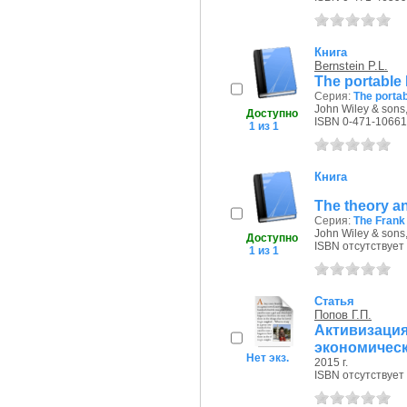
Книга
Bernstein P.L.
The portable
Серия:
The porta
John Wiley & sons,
Доступно
ISBN 0-471-10661
1 из 1
Книга
The theory a
Серия:
The Frank 
John Wiley & sons,
Доступно
ISBN отсутствует
1 из 1
Статья
Попов Г.П.
Активизаци
экономическ
Нет экз.
2015 г.
ISBN отсутствует