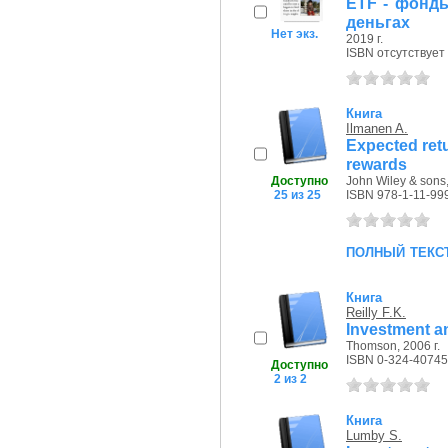
ETF - фонды
деньгах
Нет экз.
2019 г.
ISBN отсутствует
Книга
Ilmanen A.
Expected retu
rewards
Доступно
John Wiley & sons,
25 из 25
ISBN 978-1-11-99
полный текс
Книга
Reilly F.K.
Investment a
Thomson, 2006 г.
ISBN 0-324-40745
Доступно
2 из 2
Книга
Lumby S.