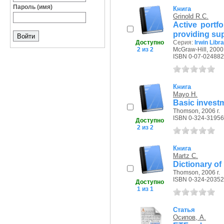
Пароль (имя)
Книга
Grinold R.C.
Active portf
providing supe
Доступно
Серия:
Irwin Libr
2 из 2
McGraw-Hill, 2000 
ISBN 0-07-024882
Книга
Mayo H.
Basic invest
Thomson, 2006 г.
ISBN 0-324-31956
Доступно
2 из 2
Книга
Martz C.
Dictionary of
Thomson, 2006 г.
ISBN 0-324-20352
Доступно
1 из 1
Статья
Осипов, А.