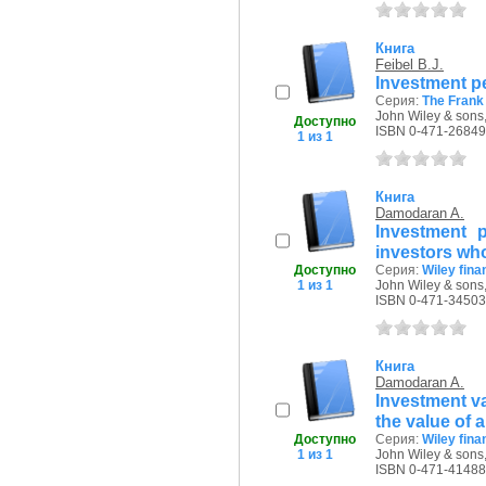
Книга
Feibel B.J.
Investment 
Серия:
The Frank 
John Wiley & sons,
Доступно
ISBN 0-471-26849
1 из 1
Книга
Damodaran A.
Investment p
investors wh
Доступно
Серия:
Wiley fina
1 из 1
John Wiley & sons,
ISBN 0-471-34503
Книга
Damodaran A.
Investment va
the value of 
Доступно
Серия:
Wiley fina
1 из 1
John Wiley & sons,
ISBN 0-471-41488