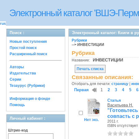
Электронный каталог 'ВШЭ-Перм
rus
Поиск :
Электронный каталог: Книги в р
Рубрики
Новые поступления
--> ИНВЕСТИЦИИ
Простой поиск
Рубрика
Расширенный поиск
ИНВЕСТИЦИИ
Название:
Авторы
Печать списка
Издательства
Связанные описания:
Серии
Отобрать для печати:
страницу
|
инв
Тезаурус (Рубрики)
Первая
1
2
3
4
5
6
Информация о фонде
Статья
Помощь
Васильева Н.
"Готовьтес
совпасть с 
Личный кабинет :
Нет экз.
2011 г.
ISBN отсутствует
Штрих-код