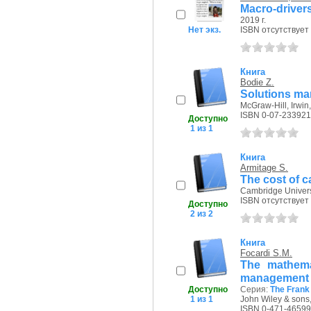
Macro-driver
2019 г.
Нет экз.
ISBN отсутствует
Книга
Bodie Z.
Solutions ma
McGraw-Hill, Irwin,
ISBN 0-07-233921
Доступно
1 из 1
Книга
Armitage S.
The cost of c
Cambridge Universi
ISBN отсутствует
Доступно
2 из 2
Книга
Focardi S.M.
The mathema
management
Доступно
Серия:
The Frank 
1 из 1
John Wiley & sons,
ISBN 0-471-46599