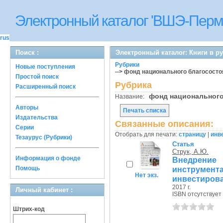
Электронный каталог 'ВШЭ-Перм
rus
Поиск :
Электронный каталог: Книги в р
Рубрики
Новые поступления
--> фонд национального благососто
Простой поиск
Рубрика
Расширенный поиск
фонд национальног
Название:
Авторы
Печать списка
Издательства
Связанные описания:
Серии
Отобрать для печати:
страницу
|
инв
Тезаурус (Рубрики)
Статья
Струк, А.Ю.
Информация о фонде
Внедрение
Помощь
инструм
Нет экз.
инвестирован
2017 г.
Личный кабинет :
ISBN отсутствует
Штрих-код