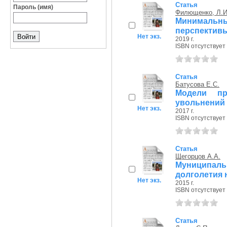
Статья
Пароль (имя)
Филющенко, Л.И
Минимальн
перспективы
Нет экз.
2019 г.
ISBN отсутствует
Статья
Батусова Е.С.
Модели пр
увольнений 
Нет экз.
2017 г.
ISBN отсутствует
Статья
Щегорцов А.А.
Муниципаль
долголетия 
Нет экз.
2015 г.
ISBN отсутствует
Статья