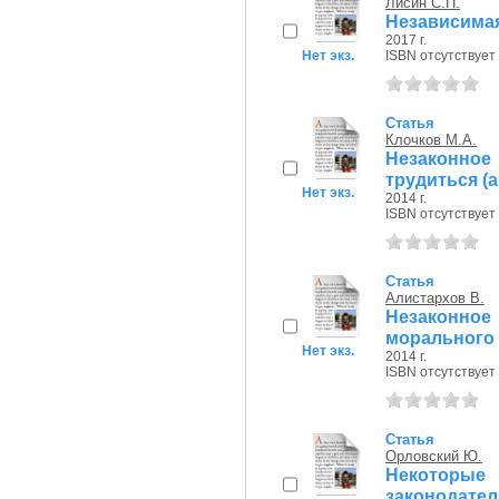
Лисин С.П.
Независима
2017 г.
Нет экз.
ISBN отсутствует
Статья
Клочков М.А.
Незаконно
трудиться (
Нет экз.
2014 г.
ISBN отсутствует
Статья
Алистархов В.
Незаконно
морального
Нет экз.
2014 г.
ISBN отсутствует
Статья
Орловский Ю.
Некоторы
законодател