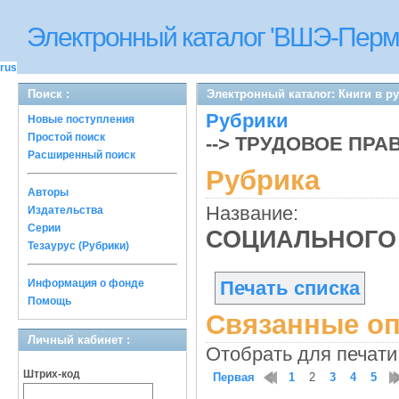
Электронный каталог 'ВШЭ-Перм
rus
Поиск :
Электронный каталог: Книги в р
Рубрики
Новые поступления
Простой поиск
--> ТРУДОВОЕ ПР
Расширенный поиск
Рубрика
Авторы
Название:
Издательства
Серии
СОЦИАЛЬНОГО
Тезаурус (Рубрики)
Информация о фонде
Печать списка
Помощь
Связанные оп
Личный кабинет :
Отобрать для печати
Штрих-код
Первая
1
2
3
4
5