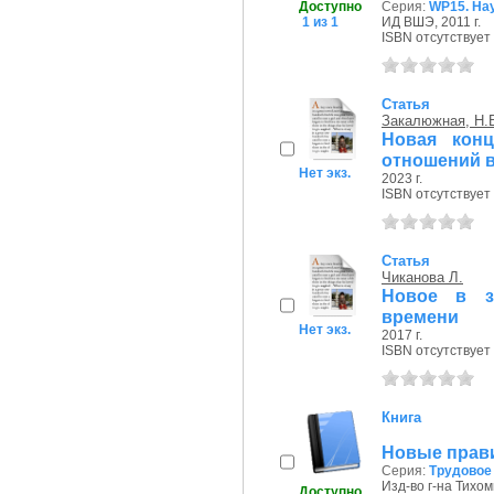
Доступно
Серия:
WP15. На
1 из 1
ИД ВШЭ, 2011 г.
ISBN отсутствует
Статья
Закалюжная, Н.
Новая конц
отношений 
Нет экз.
2023 г.
ISBN отсутствует
Статья
Чиканова Л.
Новое в з
времени
Нет экз.
2017 г.
ISBN отсутствует
Книга
Новые прави
Серия:
Трудовое
Изд-во г-на Тихом
Доступно