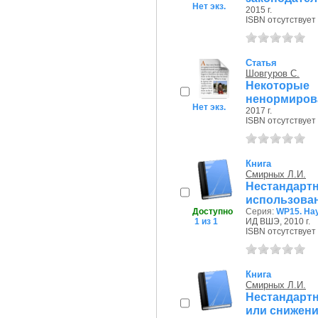
Нет экз.
2015 г.
ISBN отсутствует
Статья
Шовгуров С.
Некоторы
ненормирова
Нет экз.
2017 г.
ISBN отсутствует
Книга
Смирных Л.И.
Нестанда
использован
Доступно
Серия:
WP15. На
1 из 1
ИД ВШЭ, 2010 г.
ISBN отсутствует
Книга
Смирных Л.И.
Нестандарт
или снижени