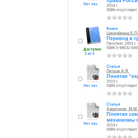
права Росси
Нет экз.
2016 г.
ISBN отсутствует
Книга
Циндяйкина Е.П
Перевод в т
Проспект, 2003 г.
ISBN 5-98032-040
Доступно
3 из 3
Статья
Петров А.Я.
Понятие "ох
2015 г.
Нет экз.
ISBN отсутствует
Статья
Харитонов, М.М.
Понятие сек
механизмы п
Нет экз.
2019 г.
ISBN отсутствует