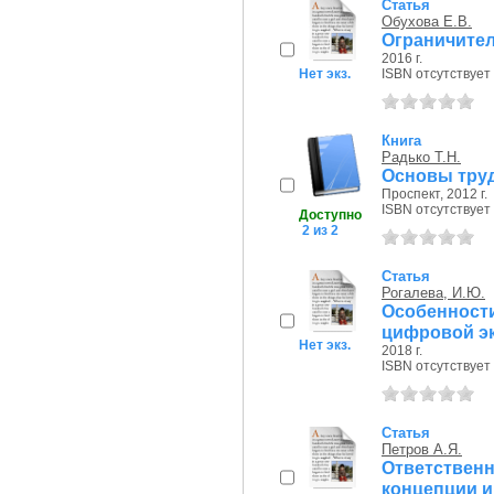
Статья
Обухова Е.В.
Ограничител
2016 г.
Нет экз.
ISBN отсутствует
Книга
Радько Т.Н.
Основы труд
Проспект, 2012 г.
ISBN отсутствует
Доступно
2 из 2
Статья
Рогалева, И.Ю.
Особеннос
цифровой э
Нет экз.
2018 г.
ISBN отсутствует
Статья
Петров А.Я.
Ответственн
концепции и