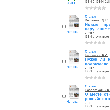
ISBN 5-89194-118
1 из 1
Статья
Вешняков, Д.Ю.
Новые пре
нарушение т
Нет экз.
2020 г.
ISBN отсутствует
Статья
Кириллова К.А.
Нужен ли ю
подразделе
Нет экз.
2013 г.
ISBN отсутствует
Статья
Павловская О.Ю
О месте от
российского
Нет экз.
2017 г.
ISBN отсутствует