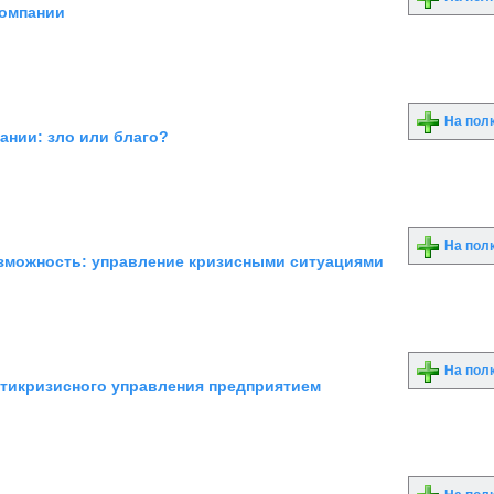
компании
На пол
ании: зло или благо?
На пол
озможность: управление кризисными ситуациями
На пол
тикризисного управления предприятием