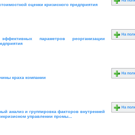
На пол
стоимостной оценки кризисного предприятия
На пол
 эффективных параметров реорганизации
редприятия
На пол
чины краха компании
На пол
ный анализ и группировка факторов внутренней
тикризисном управлении промы...