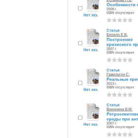
Исламова Н.В.
Особенности 
2008 г.
ISBN отсутствует
Нет экз.
Статья
Броило Е.В.
Построение
кризисного п
2007 г.
Нет экз.
ISBN отсутствует
Статья
Гамильтон С.
Реальные при
2013 г.
ISBN отсутствует
Нет экз.
Статья
Воронина В.М.
Ретроспектив
среды при ан
2007 г.
Нет экз.
ISBN отсутствует