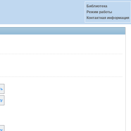
Библиотека
Режим работы
Контактная информация
ть
ку
ку