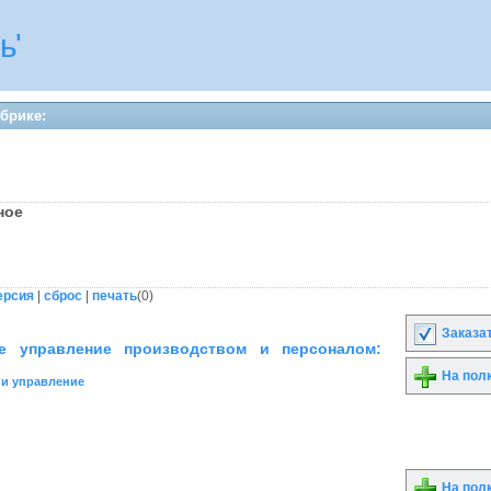
ь'
убрике:
сное
ерсия
|
сброс
|
печать
(
0
)
Заказа
ое управление производством и персоналом:
На пол
 и управление
На пол