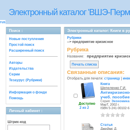
Электронный каталог 'ВШЭ-Перм
rus
Поиск :
Электронный каталог: Книги в р
Рубрики
Новые поступления
--> предприятие кризисное
Простой поиск
Рубрика
Расширенный поиск
предприятие кризи
Название:
Авторы
Печать списка
Издательства
Связанные описания:
Серии
Отобрать для печати:
страницу
|
инв
Тезаурус (Рубрики)
Книга
Шепеленко Г.И.
Антикризисн
Информация о фонде
учеб. пособие
Помощь
Серия:
Экономика
Доступно
МарТ, 2002 г.
2 из 2
ISBN 5-241-00102-6
Личный кабинет :
Штрих-код
Статья
Джеймс Д.