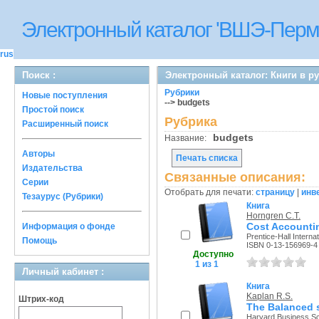
Электронный каталог 'ВШЭ-Перм
rus
Поиск :
Электронный каталог: Книги в р
Рубрики
Новые поступления
--> budgets
Простой поиск
Рубрика
Расширенный поиск
budgets
Название:
Авторы
Печать списка
Издательства
Связанные описания:
Серии
Отобрать для печати:
страницу
|
инв
Тезаурус (Рубрики)
Книга
Horngren C.T.
Cost Accounti
Информация о фонде
Prentice-Hall Internat
Помощь
ISBN 0-13-156969-4
Доступно
1 из 1
Личный кабинет :
Книга
Kaplan R.S.
Штрих-код
The Balanced s
Harvard Business Sch