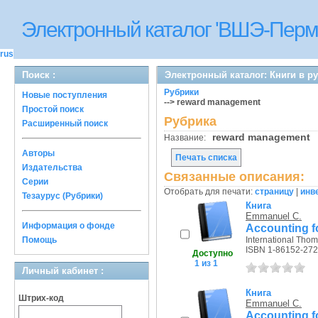
Электронный каталог 'ВШЭ-Перм
rus
Поиск :
Электронный каталог: Книги в р
Рубрики
Новые поступления
--> reward management
Простой поиск
Рубрика
Расширенный поиск
reward management
Название:
Авторы
Печать списка
Издательства
Связанные описания:
Серии
Отобрать для печати:
страницу
|
инв
Тезаурус (Рубрики)
Книга
Emmanuel C.
Информация о фонде
Accounting f
Помощь
International Thom
ISBN 1-86152-272
Доступно
1 из 1
Личный кабинет :
Книга
Штрих-код
Emmanuel C.
Accounting f