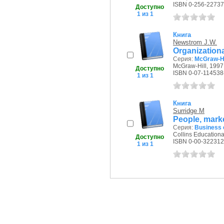
ISBN 0-256-22737
Доступно
1 из 1
Книга
Newstrom J.W.
Organization
Серия:
McGraw-Hi
McGraw-Hill, 1997 
Доступно
ISBN 0-07-114538
1 из 1
Книга
Surridge M
People, mark
Серия:
Business 
Collins Educational
Доступно
ISBN 0-00-322312
1 из 1