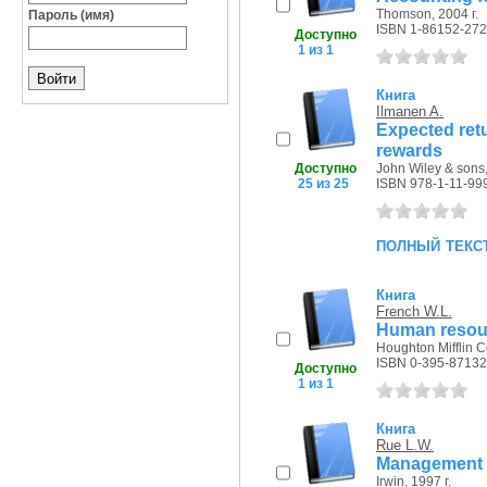
Thomson, 2004 г.
Пароль (имя)
ISBN 1-86152-272
Доступно
1 из 1
Книга
Ilmanen A.
Expected retu
rewards
Доступно
John Wiley & sons,
25 из 25
ISBN 978-1-11-99
полный текс
Книга
French W.L.
Human resou
Houghton Mifflin C
ISBN 0-395-87132
Доступно
1 из 1
Книга
Rue L.W.
Management : 
Irwin, 1997 г.