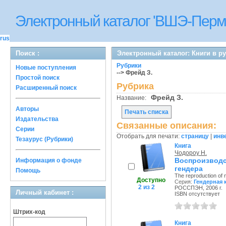
Электронный каталог 'ВШЭ-Перм
rus
Поиск :
Электронный каталог: Книги в р
Рубрики
Новые поступления
--> Фрейд З.
Простой поиск
Рубрика
Расширенный поиск
Фрейд З.
Название:
Авторы
Печать списка
Издательства
Связанные описания:
Серии
Отобрать для печати:
страницу
|
инв
Тезаурус (Рубрики)
Книга
Чодороу Н.
Воспроизводс
Информация о фонде
гендера
Помощь
The reproduction of 
Доступно
Серия:
Гендерная 
2 из 2
РОССПЭН, 2006 г.
Личный кабинет :
ISBN отсутствует
Штрих-код
Книга