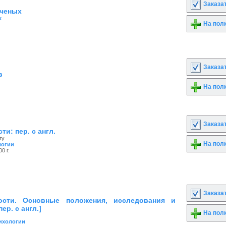
Заказа
ученых
х
На пол
Заказа
в
На пол
Заказа
ти: пер. с англ.
ty
На пол
логии
0 г.
Заказа
ости. Основные положения, исследования и
ер. с англ.]
На пол
ихологии