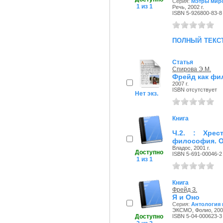
Серия:
Мэтры мир
1 из 1
Речь, 2002 г.
ISBN 5-926800-83-8
полный текс
Статья
Спирова Э.М.
Фрейд как ф
2007 г.
ISBN отсутствует
Нет экз.
Книга
Ч.2. : Хрес
философия. О
Владос, 2001 г.
Доступно
ISBN 5-691-00046-2
1 из 1
Книга
Фрейд З.
Я и Оно
Серия:
Антология
ЭКСМО, Фолио, 2004
Доступно
ISBN 5-04-000623-3