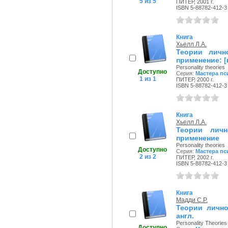
5 из 5
ПИТЕР, 2001 г.
ISBN 5-88782-412-3
Книга
Хьелл Л.А.
Теории личн
применение: [п
Personality theories
Доступно
Серия:
Мастера пс
1 из 1
ПИТЕР, 2000 г.
ISBN 5-88782-412-3
Книга
Хьелл Л.А.
Теории личн
применение
Personality theories
Доступно
Серия:
Мастера пс
2 из 2
ПИТЕР, 2002 г.
ISBN 5-88782-412-3
Книга
Мадди С.Р.
Теории лично
англ.
Personality Theories
Доступно