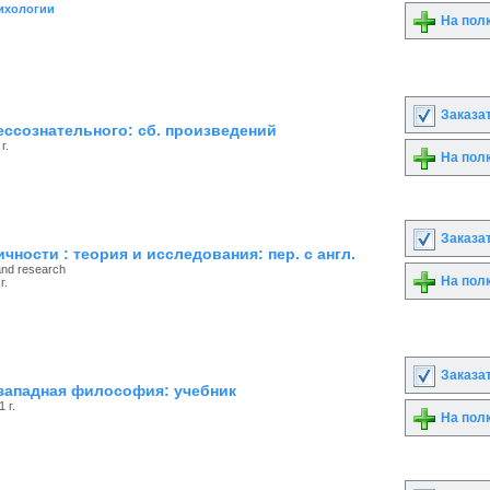
ихологии
На пол
Заказа
ессознательного: сб. произведений
г.
На пол
Заказа
чности : теория и исследования: пер. с англ.
 and research
На пол
г.
Заказа
западная философия: учебник
 г.
На пол