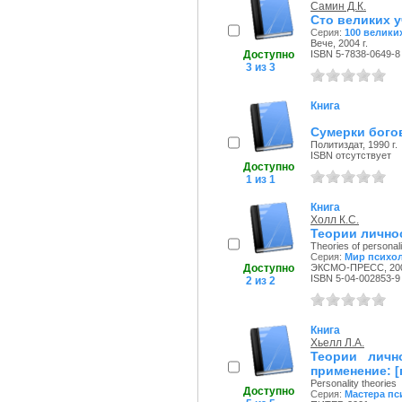
Самин Д.К.
Сто великих 
Серия:
100 велики
Вече, 2004 г.
Доступно
ISBN 5-7838-0649-8
3 из 3
Книга
Сумерки бого
Политиздат, 1990 г.
ISBN отсутствует
Доступно
1 из 1
Книга
Холл К.С.
Теории личнос
Theories of personali
Серия:
Мир психо
Доступно
ЭКСМО-ПРЕСС, 200
ISBN 5-04-002853-9
2 из 2
Книга
Хьелл Л.А.
Теории личн
применение: [п
Personality theories
Доступно
Серия:
Мастера пс