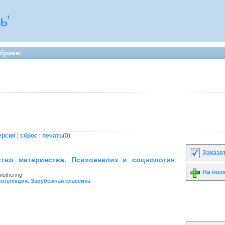
ь'
убрике:
ерсия
|
сброс
|
печать
(
0
)
Заказа
тво материнства. Психоанализ и социология
На пол
mothering
коллекция. Зарубежная классика