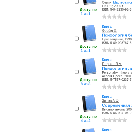
Серия:
Мастера пс
ПИТЕР, 2006 г.
Доступно
ISBN 5-947230-92-5
1 из 1
Книга
Фрейд З.
Психология б
Просвещение, 1990 
ISBN 5-09-003787-6
Доступно
1 из 1
Книга
Первин Л.А.
Психология ли
Personality : theory
Аспект Пресс, 2001 
Доступно
ISBN 5-7567-0237-7
8 из 8
Книга
Зотов А.Ф.
Современная 
Высшая школа, 2001
ISBN 5-06-004104-2
Доступно
4 из 4
Книга