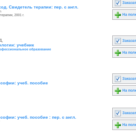
Заказа
од. Свидетель терапии: пер. с англ.
h
На пол
ерапии, 2001 г.
Д.
Заказа
ологии: учебник
офессиональное образование
На пол
Заказа
софии: учеб. пособие
На пол
Заказа
офии: учеб. пособие : пер. с англ.
y
На пол