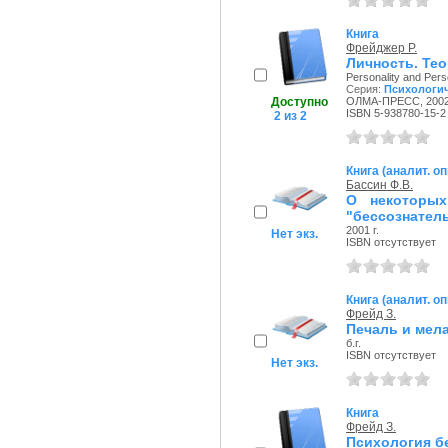
Книга
Фрейджер Р.
Личность. Тео
Personality and Per
Серия:
Психологич
Доступно
ОЛМА-ПРЕСС, 2002 
ISBN 5-938780-15-2
2 из 2
Книга (аналит. о
Бассин Ф.В.
О некоторых
"бессознатель
2001 г.
Нет экз.
ISBN отсутствует
Книга (аналит. о
Фрейд З.
Печаль и мел
б.г.
ISBN отсутствует
Нет экз.
Книга
Фрейд З.
Психология б