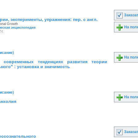
Заказа
рии, эксперименты, упражнения: пер. с англ.
sonal Growth
На пол
еская энциклопедия
г.
писание)
На пол
 современных тенденциях развития теории
ного" : установка и значимость
писание)
На пол
анхолия
Заказа
ессознательного