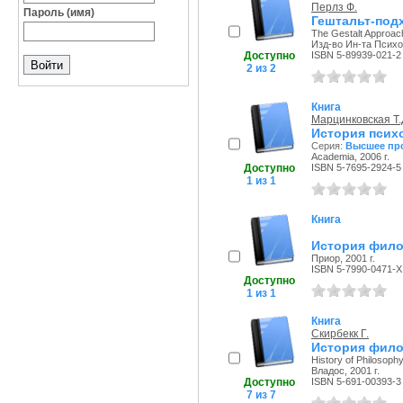
Перлз Ф.
Пароль (имя)
Гештальт-подх
The Gestalt Approac
Изд-во Ин-та Психот
Доступно
ISBN 5-89939-021-2
2 из 2
Книга
Марцинковская Т.
История псих
Серия:
Высшее пр
Academia, 2006 г.
Доступно
ISBN 5-7695-2924-5
1 из 1
Книга
История фило
Приор, 2001 г.
ISBN 5-7990-0471-X
Доступно
1 из 1
Книга
Скирбекк Г.
История филос
History of Philosoph
Владос, 2001 г.
Доступно
ISBN 5-691-00393-3
7 из 7