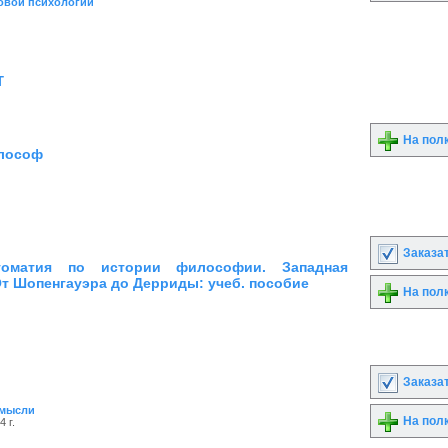
овой психологии
т
На пол
илософ
Заказа
томатия по истории философии. Западная
т Шопенгауэра до Дерриды: учеб. пособие
На пол
Заказа
 мысли
На пол
 г.