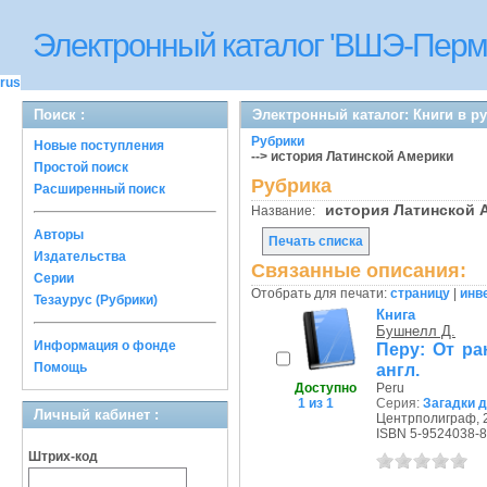
Электронный каталог 'ВШЭ-Перм
rus
Поиск :
Электронный каталог: Книги в р
Рубрики
Новые поступления
--> история Латинской Америки
Простой поиск
Рубрика
Расширенный поиск
история Латинской
Название:
Авторы
Печать списка
Издательства
Связанные описания:
Серии
Отобрать для печати:
страницу
|
инв
Тезаурус (Рубрики)
Книга
Бушнелл Д.
Информация о фонде
Перу: От ра
Помощь
англ.
Доступно
Peru
1 из 1
Серия:
Загадки 
Личный кабинет :
Центрполиграф, 2
ISBN 5-9524038-8
Штрих-код