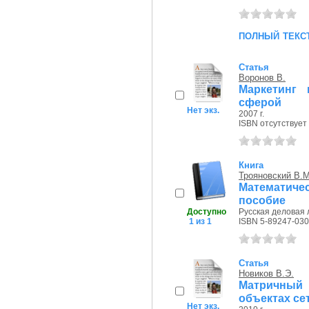
полный текс
Статья
Воронов В.
Маркетинг 
сферой
Нет экз.
2007 г.
ISBN отсутствует
Книга
Трояновский В.М
Математичес
пособие
Доступно
Русская деловая л
1 из 1
ISBN 5-89247-030
Статья
Новиков В.Э.
Матричный
объектах се
Нет экз.