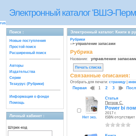
Электронный каталог 'ВШЭ-Перм
rus
Поиск :
Электронный каталог: Книги в р
Рубрики
Новые поступления
--> управление запасами
Простой поиск
Рубрика
Расширенный поиск
управление запаса
Название:
Авторы
Печать списка
Издательства
Связанные описания:
Серии
Отобрать для печати:
страницу
|
инв
Тезаурус (Рубрики)
Первая
1
2
3
Посл
Информация о фонде
Статья
Помощь
Петров С.
Power bi по
2017 г.
Личный кабинет :
Нет экз.
ISBN отсутствует
Штрих-код
Книга