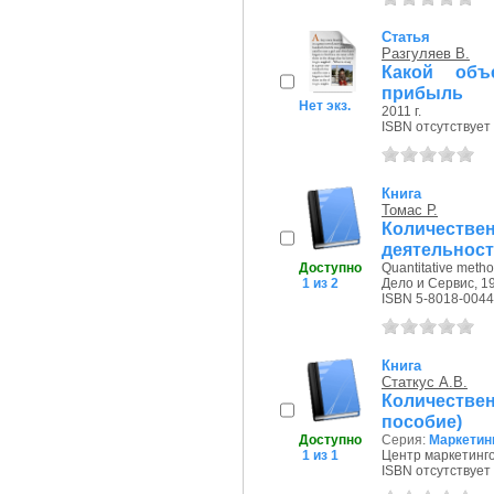
Статья
Разгуляев В.
Какой объ
прибыль
Нет экз.
2011 г.
ISBN отсутствует
Книга
Томас Р.
Количеств
деятельности
Доступно
Quantitative metho
1 из 2
Дело и Сервис, 19
ISBN 5-8018-0044
Книга
Статкус А.В.
Количеств
пособие)
Доступно
Серия:
Маркетин
1 из 1
Центр маркетинго
ISBN отсутствует