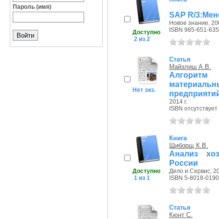
Пароль (имя)
SAP R/3:Мене
Новое знание, 200
ISBN 985-651-635
Доступно
2 из 2
Статья
Майзлиш А.В.
Алгоритм 
материал
Нет экз.
предприятий 
2014 г.
ISBN отсутствует
Книга
Щиборщ К.В.
Анализ хоз
России
Доступно
Дело и Сервис, 20
1 из 1
ISBN 5-8018-0190
Статья
Кюнт С.