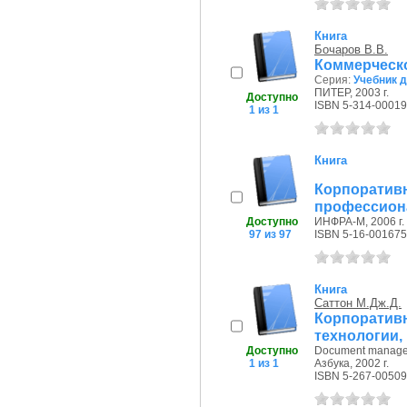
Книга
Бочаров В.В.
Коммерческ
Серия:
Учебник д
ПИТЕР, 2003 г.
Доступно
ISBN 5-314-00019
1 из 1
Книга
Корпоратив
профессион
Доступно
ИНФРА-М, 2006 г.
97 из 97
ISBN 5-16-001675
Книга
Саттон М.Дж.Д.
Корпорати
технологии, 
Доступно
Document manageme
1 из 1
Азбука, 2002 г.
ISBN 5-267-00509