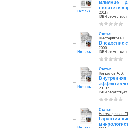
Влияние р
политики уп
Нет экз.
2011 г.
ISBN отсутствует
Статья
Шестерикова Е.
Внедрение с
2006 г.
Нет экз.
ISBN отсутствует
Статья
Капралов А.В.
Внутрення
эффективнос
Нет экз.
2010 г.
ISBN отсутствует
Статья
Негомедзянов Г
Гарантий
микрологист
Нет экз.