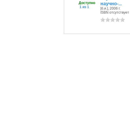
Доступно
научно-...
1 из 1
[б.и.], 2006 г.
ISBN отсутствует