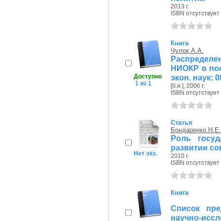
2013 г.
ISBN отсутствует
Книга
Чулок А.А.
Распределе
НИОКР в пост
Доступно
экон. наук: 0
1 из 1
[б.и.], 2006 г.
ISBN отсутствует
Статья
Бондаренко Н.Е.
Роль госуд
развитии с
Нет экз.
2010 г.
ISBN отсутствует
Книга
Список пре
научно-ис