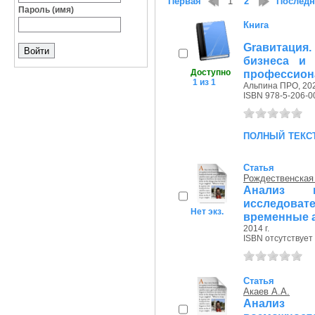
Первая
1
2
Послед
Пароль (имя)
Книга
Grавитация
бизнеса и 
Доступно
профессиона
1 из 1
Альпина ПРО, 202
ISBN 978-5-206-0
полный текс
Статья
Рождественская
Анализ в
исследова
Нет экз.
временные 
2014 г.
ISBN отсутствует
Статья
Акаев А.А.
Анализ и