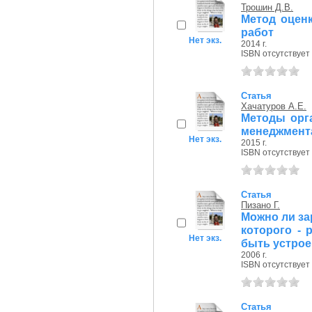
Трошин Д.В.
Метод оценк
работ
Нет экз.
2014 г.
ISBN отсутствует
Статья
Хачатуров А.Е.
Методы орг
менеджмента
Нет экз.
2015 г.
ISBN отсутствует
Статья
Пизано Г.
Можно ли зар
которого - 
Нет экз.
быть устрое
2006 г.
ISBN отсутствует
Статья