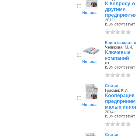
К вопросу о
другими 
Нет экз.
предприяти
2012 г.
ISBN отсутствует
Книга (аналит. 
Чепикова, М.И.
Ключевые 
компаний
Нет экз.
б.г.
ISBN отсутствует
Статья
Грасмик К.И.
Коопера
предприним
Нет экз.
малых иннов
2014 г.
ISBN отсутствует
Статья