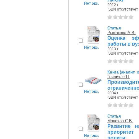
Нет экз.
2012 г.
ISBN отсутствует
Статья
Рыжакова А.В.
Оценка эфф
работы в ву
Нет экз.
2013 г.
ISBN отсутствует
Книга (аналит. 
Грилихес Ц.
Производит
ограниченн
Нет экз.
2004 г.
ISBN отсутствует
Статья
Манахов С.В.
Развитие н
приоритет
Нет экз.
полити...