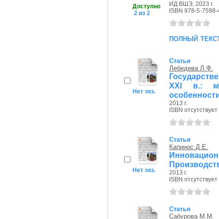
ИД ВШЭ, 2023 г.
Доступно
ISBN 978-5-7598-
2 из 2
полный текс
Статья
Лебедева Л.Ф.
Государств
XXI в.: м
Нет экз.
особенност
2013 г.
ISBN отсутствует
Статья
Капинос Д.Е.
Инновацио
Производст
Нет экз.
2013 г.
ISBN отсутствует
Статья
Сабурова М.М.