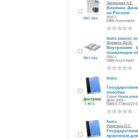
Дворецкая А.Е.
Влияние фина
на Россию
2015 г.
Нет экз.
ISBN отсутствует
Книга (аналит. о
Флеминг Дж.М.
Внутренняя 
плавающем об
2001 г.
Нет экз.
ISBN отсутствует
Книга
Государствен
пособие
Серия:
Наука упра
Доступно
Дело, 2001 г.
1 из 1
ISBN 5-7749-0222-6
Книга
Ракитина И.С.
Государстве
практикум для