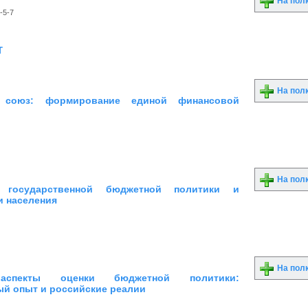
На пол
-5-7
т
На пол
й союз: формирование единой финансовой
На пол
ы государственной бюджетной политики и
и населения
На пол
аспекты оценки бюджетной политики:
й опыт и российские реалии