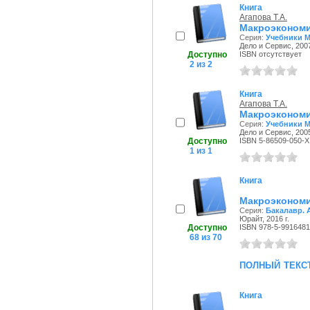
Книга
Агапова Т.А.
Макроэкономи
Серия:
Учебники М
Дело и Сервис, 2007
Доступно
ISBN отсутствует
2 из 2
Книга
Агапова Т.А.
Макроэкономи
Серия:
Учебники М
Дело и Сервис, 2005
Доступно
ISBN 5-86509-050-X
1 из 1
Книга
Макроэкономи
Серия:
Бакалавр. 
Юрайт, 2016 г.
Доступно
ISBN 978-5-9916481
68 из 70
полный текс
Книга