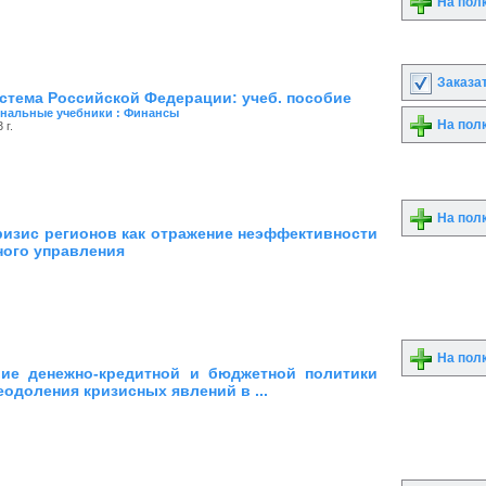
На пол
Заказа
стема Российской Федерации: учеб. пособие
нальные учебники : Финансы
На пол
г.
На пол
изис регионов как отражение неэффективности
ного управления
На пол
ие денежно-кредитной и бюджетной политики
еодоления кризисных явлений в ...