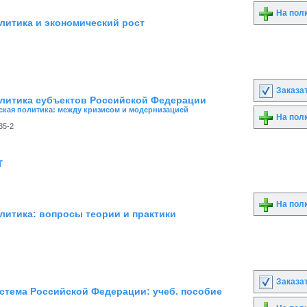
На пол
литика и экономический рост
Заказа
литика субъектов Российской Федерации
кая политика: между кризисом и модернизацией
На пол
35-2
т
На пол
литика: вопросы теории и практики
Заказа
стема Российской Федерации: учеб. пособие