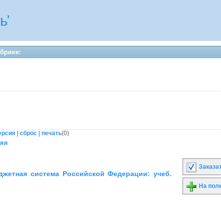
ь'
убрике:
я
ерсия
|
сброс
|
печать
(
0
)
няя
Заказа
жетная система Российской Федерации: учеб.
На пол