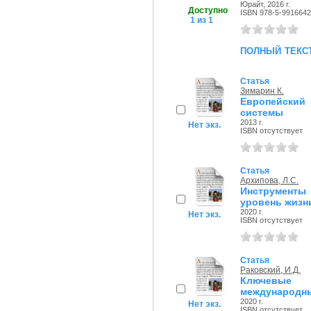
Юрайт, 2016 г.
Доступно
ISBN 978-5-9916642
1 из 1
полный текс
Статья
Зимарин К.
Европейски
системы
2013 г.
Нет экз.
ISBN отсутствует
Статья
Архипова, Л.С.
Инструмент
уровень жизн
2020 г.
Нет экз.
ISBN отсутствует
Статья
Раковский, И.Д.
Ключевые 
международны
2020 г.
Нет экз.
ISBN отсутствует