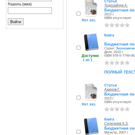
Статья
Пароль (имя)
Тодосийчук А.
Бюджетная по
2013 г.
ISBN отсутствует
Нет экз.
Книга
Бюджетная по
Серия:
Экономичес
Дело, 2010 г.
Доступно
ISBN 978-5-7749-06
1 из 1
полный текс
Статья
Ахинов Г.
Бюджетная по
2013 г.
ISBN отсутствует
Нет экз.
Книга
Селезнев А.З.
Бюджетная си
Магистр, 2007 г.