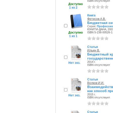
ISBN отсутствует
Доступно
1 из 2
Книга
Фетисов А.В.
Бюджетная си
Серия:
Профессио
ЮНИТИ-ДАНА, 2003 
Доступно
ISBN 5-238-00526-1
1 из 1
Статья
Ильин В.
Бюджетный кр
государствен
2014 г.
Нет экз.
ISBN отсутствует
Статья
Волков И.И.
Взаимодейств
как способ пр
2015 г.
Нет экз.
ISBN отсутствует
Статья