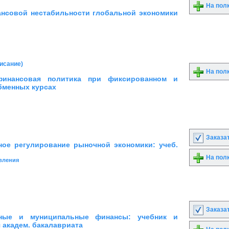
На пол
нсовой нестабильности глобальной экономики
писание)
На пол
финансовая политика при фиксированном и
менных курсах
Заказа
ное регулирование рыночной экономики: учеб.
На пол
вления
Заказа
нные и муниципальные финансы: учебник и
 академ. бакалавриата