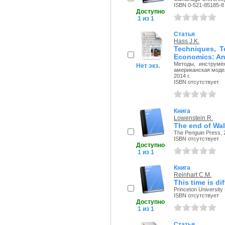
ISBN 0-521-85185-8
Доступно
1 из 1
Статья
Hass J.K.
Techniques, Te
Economics: An
Методы, инструмен
Нет экз.
американская моде
2014 г.
ISBN отсутствует
Книга
Lowenstein R.
The end of Wal
The Penguin Press, 2
ISBN отсутствует
Доступно
1 из 1
Книга
Reinhart C.M.
This time is dif
Princeton University 
ISBN отсутствует
Доступно
1 из 1
Статья