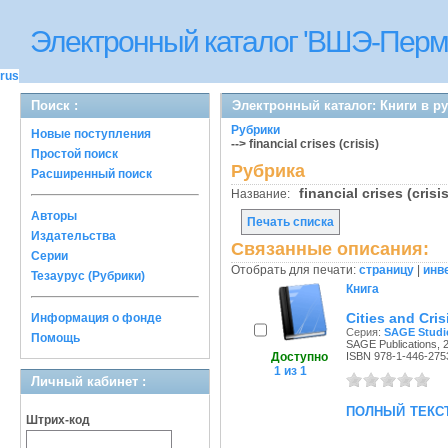
Электронный каталог 'ВШЭ-Перм
rus
Поиск :
Электронный каталог: Книги в р
Рубрики
Новые поступления
--> financial crises (crisis)
Простой поиск
Рубрика
Расширенный поиск
financial crises (cris
Название:
Авторы
Печать списка
Издательства
Связанные описания:
Серии
Отобрать для печати:
страницу
|
инв
Тезаурус (Рубрики)
Книга
Cities and Cris
Информация о фонде
Серия:
SAGE Studie
Помощь
SAGE Publications, 2
Доступно
ISBN 978-1-446-275
1 из 1
Личный кабинет :
полный текс
Штрих-код