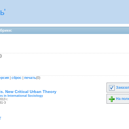
ь'
убрике:
is)
ерсия
|
сброс
|
печать
(
0
)
Заказа
is. New Critical Urban Theory
s in International Sociology
На пол
013 г.
31-3
т