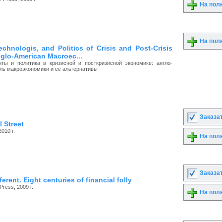
На пол
На пол
chnologis, and Politics of Crisis and Post-Crisis
glo-American Macroec...
ты и политика в кризисной и посткризисной экономике: англо-
ль макроэкономики и ее альтернативы
Заказа
l Street
010 г.
На пол
Заказа
ferent. Eight centuries of financial folly
Press, 2009 г.
На пол