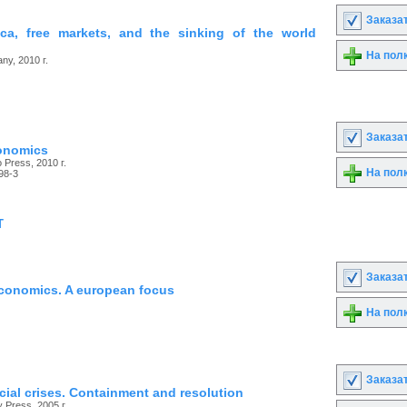
Заказа
rica, free markets, and the sinking of the world
На пол
y, 2010 г.
Заказа
onomics
o Press, 2010 г.
На пол
98-3
т
Заказа
economics. A european focus
На пол
Заказа
cial crises. Containment and resolution
 Press, 2005 г.