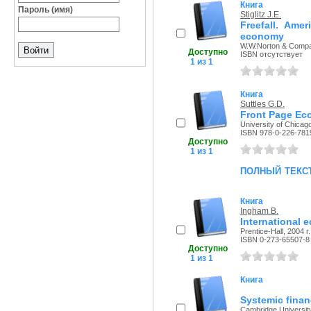
Книга
Пароль (имя)
Stiglitz J.E.
Freefall. Ame
economy
W.W.Norton & Compan
Доступно
ISBN отсутствует
1 из 1
Книга
Suttles G.D.
Front Page Ec
University of Chicag
ISBN 978-0-226-781
Доступно
1 из 1
полный текс
Книга
Ingham B.
International 
Prentice-Hall, 2004 г.
ISBN 0-273-65507-8
Доступно
1 из 1
Книга
Systemic finan
Cambridge University