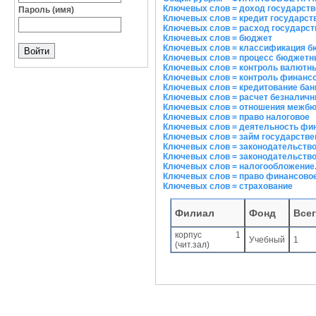
Ключевых слов = доход государст
Пароль (имя)
Ключевых слов = кредит государс
Ключевых слов = расход государс
Ключевых слов = бюджет
Ключевых слов = классификация 
Ключевых слов = процесс бюджетн
Ключевых слов = контроль валютн
Ключевых слов = контроль финанс
Ключевых слов = кредитование бан
Ключевых слов = расчет безналич
Ключевых слов = отношения межб
Ключевых слов = право налоговое
Ключевых слов = деятельность фи
Ключевых слов = займ государств
Ключевых слов = законодательств
Ключевых слов = законодательств
Ключевых слов = налогообложение.
Ключевых слов = право финансово
Ключевых слов = страхование
Филиал
Фонд
Все
корпус 1
Учебный
1
(чит.зал)