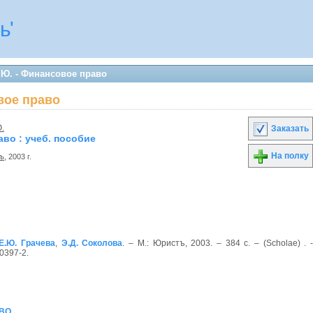
ь'
.Ю. - Финансовое право
вое право
.
Заказать
во : учеб. пособие
На полку
ъ
, 2003 г.
Е.Ю. Грачева
,
Э.Д. Соколова
. – М.: Юристъ, 2003. – 384 с. – (Scholae) . 
-0397-2.
АВО