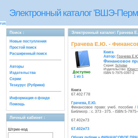
Электронный каталог 'ВШЭ-Перм
rus
Поиск :
Электронный каталог: Грачева Е
Новые поступления
Грачева Е.Ю. - Финансо
Простой поиск
Книга
Расширенный поиск
Автор:
Грачева Е.Ю
Финансовое пра
Серия:
Scholae
Авторы
Издательство:
Юрист
Доступно
Издательства
ISBN 5-7975-0397-2
1 из 1
Серии
Тезаурус (Рубрики)
Книга
67.402 Г78
Информация о фонде
Грачева, Е.Ю.
Помощь
Финансовое право: учеб. пособие /
Библиогр. : с. 373 - 375. - ISBN 5-7975
Личный кабинет :
67.402я73
67.402я73
Штрих-код
Общих рубрик = ФИНАНСОВОЕ ПР