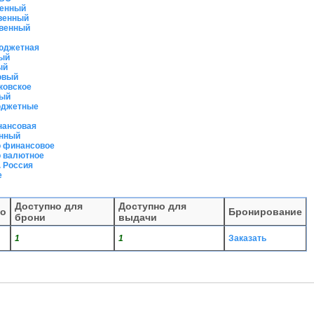
венный
твенный
твенный
бюджетная
ый
ый
овый
ковское
ный
юджетные
нансовая
енный
о финансовое
о валютное
 Россия
е
Доступно для
Доступно для
го
Бронирование
брони
выдачи
1
1
Заказать